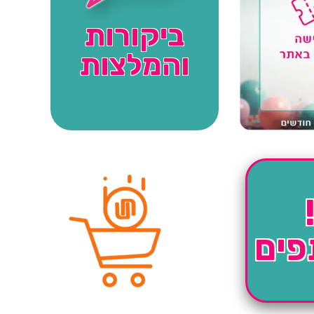
ביקורות
והמלצות
פים