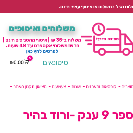
משלוחים ואיסופים
משלוח ב־35 ₪ | איסוף מהסניפים חינם |
חדש! משלוחי אקספרס עד 48 שעות.
לפרטים לחץ כאן
0
סיטונאים
₪
0.00
Cart
וצרים
קופסאות ומארזים
שונות
צעצועים
מציאון
תקנון האתר
 -ורוד בהיר