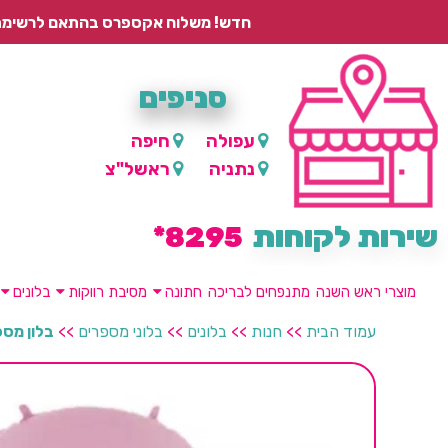
חדש! משלוח אקספרס בהתאם לרשימת היישובים – עד 2 ימי עסקים, ועד 4 ימי עסקים למוצרים ממותגים.
סניפים
עפולה
חיפה
נתניה
ראשל"צ
שירות לקוחות
8295*
מוצרי ראש השנה
מתנפחים לבריכה
חתונה
מסיבת רווקות
בלונים
עמוד הבית
>>
חנות
>>
בלונים
>>
בלוני מספרים
>>
בלון מספר 9 ענק -ורו