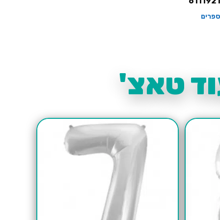
611192
ספרים
ד טאצ'