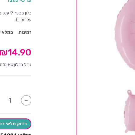
בלון מס
על הקיר).
זמינות
במלאי
₪
14.90
גודל הבלון:80 ס"מ
כמות
-
של
בלון
מספר
9
ענק
בדוק מלאי בס
-
ורוד