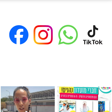
גילוי מין העובר רק במסיבלנד !! קיים
כוס נירוסטה ענקית שכול אחד צריך! קיימת באתר ובסני
המוצר הכי מבוקש ש