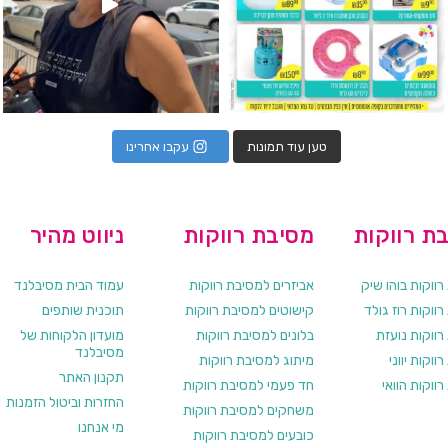
טען עוד תמונות
עקבו אחרינו
ת רווקות
מסיבת רווקות
ניווט מהיר
ווקות בוהו שיק
אביזרים למסיבת רווקות
עמוד הבית מסיבלנד
ווקות רוז גולד
קישוטים למסיבת רווקות
תוכנית שותפים
רווקות נועזת
בלונים למסיבת רווקות
מועדון הלקוחות של
מסיבלנד
ווקות יווני
מיתוג למסיבת רווקות
תקנון האתר
ווקות הוואי
חד פעמי למסיבת רווקות
החזרות וביטול הזמנות
משחקים למסיבת רווקות
מי אנחנו
כובעים למסיבת רווקות