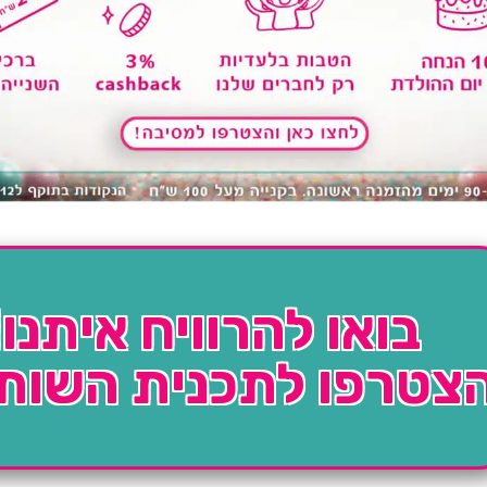
בואו להרוויח איתנו!
צטרפו לתכנית השות