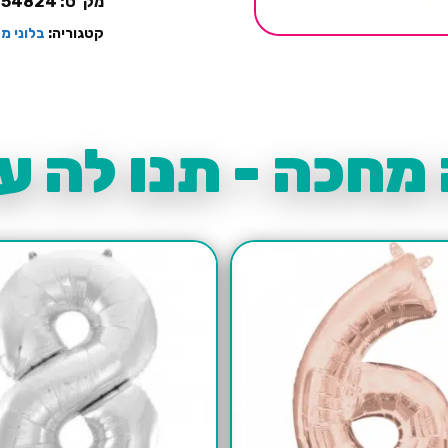
מק"ט:
154824
בהיר
קטגוריה:
בלוני מ
מחכה - תנו לה עו