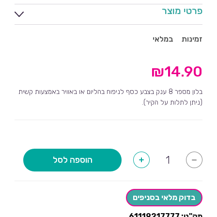
פרטי מוצר
זמינות
במלאי
₪
14.90
בלון מספר 8 ענק בצבע כסף לניפוח בהליום או באוויר באמצעות קשית
(ניתן לתלות על הקיר).
כמות
הוספה לסל
+
-
של
בלון
מספר
8-
בצבע
בדוק מלאי בסניפים
כסף
מק"ט:
61119217777