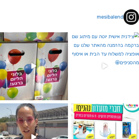
mesibalend
 לחברי מועדון ומצטרפים חדשים🤍
גילוי מין העובר רק במסיבלנד !! קיים