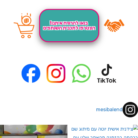
בואו להרוויח איתנו!
הצטרפו לתכנית השותפים
mesibalend
 לחברי מועדון ומצטרפים חדשים🤍