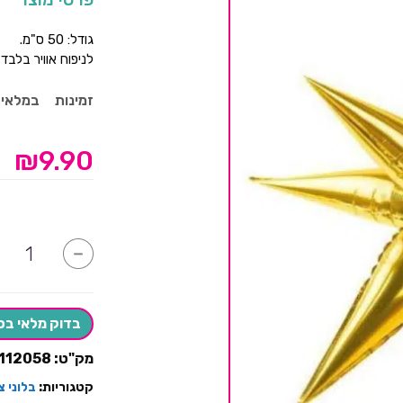
גודל: 50 ס"מ.
לניפוח אוויר בלבד
זמינות
במלאי
₪
9.90
כמות
-
של
בלון
כוכב
קוצים
זהב
בדוק מלאי בס
מק"ט:
112058
קטגוריות:
בלוני צ