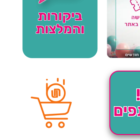
ביקורות
והמלצות
פים