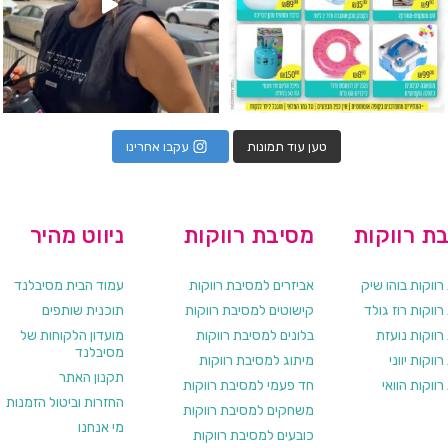
טען עוד תמונות
עקבו אחרינו
ת רווקות
מסיבת רווקות
ניווט מהיר
ווקות בוהו שיק
אביזרים למסיבת רווקות
עמוד הבית מסיבלנד
ווקות רוז גולד
קישוטים למסיבת רווקות
תוכנית שותפים
רווקות נועזת
בלונים למסיבת רווקות
מועדון הלקוחות של
מסיבלנד
ווקות יווני
מיתוג למסיבת רווקות
תקנון האתר
ווקות הוואי
חד פעמי למסיבת רווקות
החזרות וביטול הזמנות
משחקים למסיבת רווקות
מי אנחנו
כובעים למסיבת רווקות