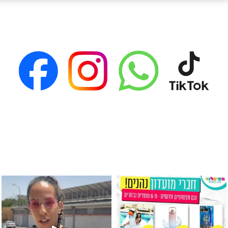
גילוי מין העובר רק במסיבלנד !! קיים
כוס נירוסטה ענקית שכול אחד צריך! קיימת באתר ובסני
המוצר הכי מבוקש ש