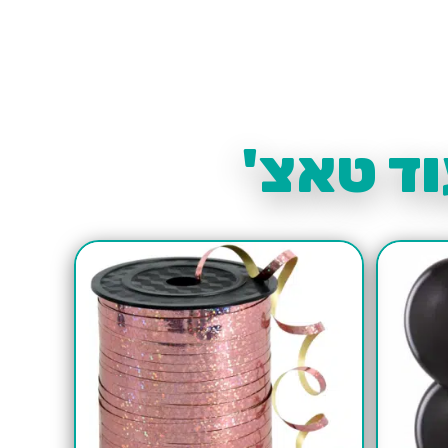
ד טאצ'