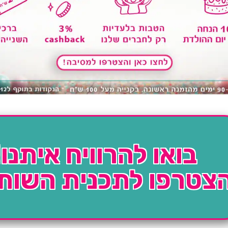
בואו להרוויח איתנו!
צטרפו לתכנית השות