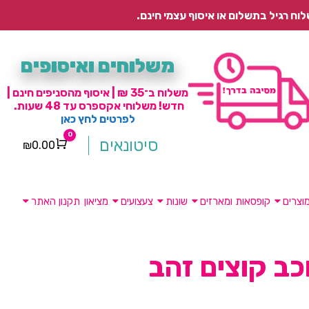
משלוחים ואיסופים
משלוח ב־35 ₪ | איסוף מהסניפים חינם |
חדש! משלוחי אקספרס עד 48 שעות.
לפרטים לחץ כאן
0
סיטונאים
₪
0.00
Cart
וצרים
קופסאות ומארזים
שונות
צעצועים
מציאון
תקנון האתר
וכב קוצים זהב