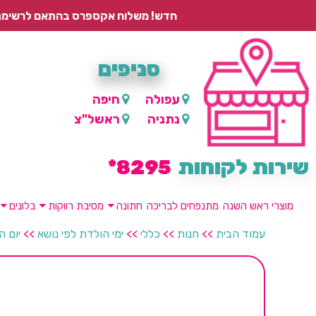
חדש! משלוח אקספרס בהתאם לרשימת היישובים – עד 2 ימי עסקים, ועד 4 ימי עסקים למוצרים ממותגים.
סניפים
עפולה
חיפה
נתניה
ראשל"צ
שירות לקוחות
8295*
מוצרי ראש השנה
מתנפחים לבריכה
חתונה
מסיבת רווקות
בלונים
עמוד הבית
>>
חנות
>>
כללי
>>
ימי הולדת לפי נושא
>>
יום ה