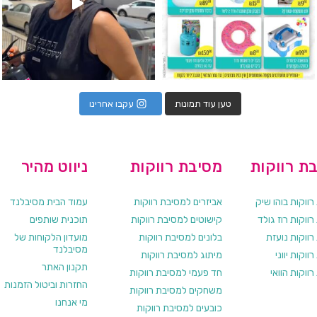
טען עוד תמונות
עקבו אחרינו
ת רווקות
מסיבת רווקות
ניווט מהיר
ווקות בוהו שיק
אביזרים למסיבת רווקות
עמוד הבית מסיבלנד
ווקות רוז גולד
קישוטים למסיבת רווקות
תוכנית שותפים
רווקות נועזת
בלונים למסיבת רווקות
מועדון הלקוחות של
מסיבלנד
ווקות יווני
מיתוג למסיבת רווקות
תקנון האתר
ווקות הוואי
חד פעמי למסיבת רווקות
החזרות וביטול הזמנות
משחקים למסיבת רווקות
מי אנחנו
כובעים למסיבת רווקות