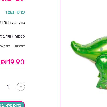
פרטי מוצר
גודל הבלון:55*95 ס"מ.
לניפוח אוויר בל
זמינות
במלאי
₪
19.90
כמות
-
של
בלון
דינוזאור
גדול
עומד
בדוק מלאי בס