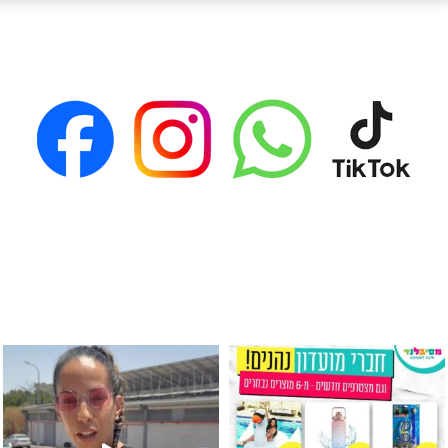
גילוי מין העובר רק במסיבלנד !! קיים
כוס נירוסטה ענקית שכול אחד צריך! קיימת באתר ובסני
המוצר הכי מבוקש ש