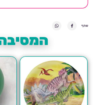
שתף
המסיבה 