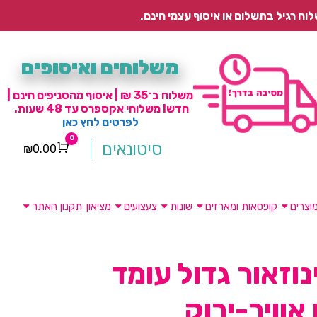
משלוחים ואיסופים
משלוח ב־35 ₪ | איסוף מהסניפים חינם |
חדש! משלוחי אקספרס עד 48 שעות.
לפרטים לחץ כאן
0
סיטונאים
₪
0.00
Cart
וצרים
קופסאות ומארזים
שונות
צעצועים
מציאון
תקנון האתר
נוזאור גדול עומד
אוויר-ירוק