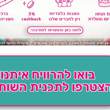
בואו להרוויח איתנו!
צטרפו לתכנית השות