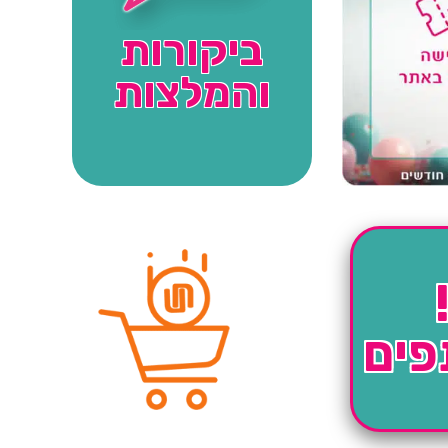
ביקורות
והמלצות
פים