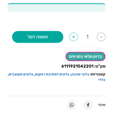
כמות
הוספה לסל
+
-
של
בלון
בקבוק
שמפנייה
LOVE
בדוק מלאי בסניפים
שחור
מק"ט:
6111921542201
קטגוריות:
בלוני אהבה
,
בלונים למסיבת רווקות
,
בלונים מעוצבים
,
כללי
שתף