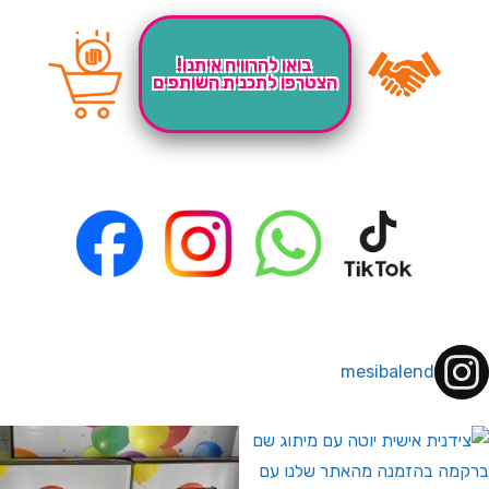
בואו להרוויח איתנו!
הצטרפו לתכנית השותפים
mesibalend
 לחברי מועדון ומצטרפים חדשים🤍