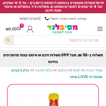
חדש! משלוח אקספרס בהתאם לרשימת היישובים – עד 2 ימי עסקים,
ועד 4 ימי עסקים למוצרים ממותגים. משלוח רגיל בתשלום או איסוף
עצמי חינם.
|
מועדון לקוחות
עפולה, חיפה, נתניה, ראשל"צ
0
₪
0.00
Cart
כ
ל
ה
ק
ט
משלוח ב-35 ₪, מעל 599 משלוח חינם או איסוף עצמי מהסניפים
ר
בחינם
ת
עמוד הבית
>>
חנות
>>
בלונים
>>
בלוני אהבה
>>
בלון בקבוק
שמפנייה LOVE שחור