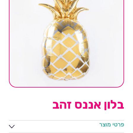
בלון אננס זהב
פרטי מוצר