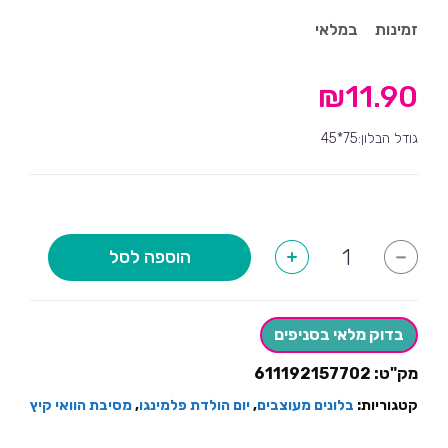
זמינות
במלאי
₪
11.90
גודל הבלון:75*45
כמות
הוספה לסל
+
-
של
בלון
אננס
זהב
בדוק מלאי בסניפים
מק"ט:
611192157702
קטגוריות:
בלונים מעוצבים
,
יום הולדת פלמינגו
,
מסיבת הוואי קיץ