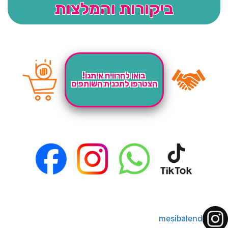
ביקורות והמלצות
בואו להרוויח איתנו!
הצטרפו לתכנית השותפים
mesibalend