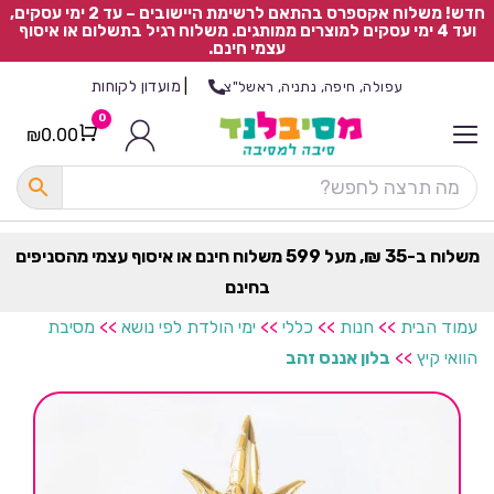
חדש! משלוח אקספרס בהתאם לרשימת היישובים – עד 2 ימי עסקים,
ועד 4 ימי עסקים למוצרים ממותגים. משלוח רגיל בתשלום או איסוף
עצמי חינם.
|
מועדון לקוחות
עפולה, חיפה, נתניה, ראשל"צ
0
₪
0.00
Cart
כ
ל
ה
ק
ט
משלוח ב-35 ₪, מעל 599 משלוח חינם או איסוף עצמי מהסניפים
ר
בחינם
ת
עמוד הבית
>>
חנות
>>
כללי
>>
ימי הולדת לפי נושא
>>
מסיבת
הוואי קיץ
>>
בלון אננס זהב