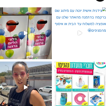
 לחברי מועדון ומצטרפים חדשים🤍
גילוי מין העובר רק במסיבלנד !! קיים