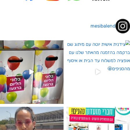
mesibalend
 לחברי מועדון ומצטרפים חדשים🤍
גילוי מין העובר רק במסיבלנד !! קיים