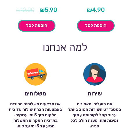
המחיר
המחיר
₪
12.00
₪
5.90
₪
4.90
הנוכחי
המקורי
הוא:
היה:
₪12.00.
₪5.90.
הוספה לסל
הוספה לסל
למה אנחנו
שירות
משלוחים
אנו פועלים ומאמינים
אנו מבצעים משלוחים מהירים
בסטנדרט השירות הטוב ביותר
באמצעות חברת שילוח עד בית
עבור קהל לקוחותינו, תוך
הלקוח תוך 5 ימי עסקים.
זמינות ומתן מענה הולם לכל
במרבית המקרים המשלוח
פניה.
מגיע עד 3 ימי עסקים.