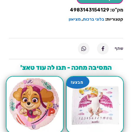
מק"ט:
4983143154129
קטגוריות:
בלוני ברכות
,
מציאון
שתף
המסיבה מחכה - תנו לה עוד טאצ'
מבצע!