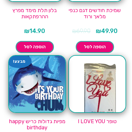
שמיכת חודשים דגם כנפי
בלון תלת מימד מפרץ
מלאך ורוד
ההרפתקאות
המחיר
המחיר
₪
14.90
₪
69.90
₪
49.90
הנוכחי
המקורי
הוא:
היה:
₪69.90.
₪49.90.
הוספה לסל
הוספה לסל
מבצע!
טופר I LOVE YOU
מפיות גדולות כריש happy
birthday