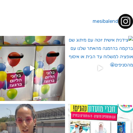
mesibalend
 לחברי מועדון ומצטרפים חדשים🤍
גילוי מין העובר רק במסיבלנד !! קיים