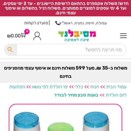
חדש! משלוח אקספרס בהתאם לרשימת היישובים – עד 2 ימי עסקים,
ועד 4 ימי עסקים למוצרים ממותגים. משלוח רגיל בתשלום או איסוף
עצמי חינם.
|
מועדון לקוחות
עפולה, חיפה, נתניה, ראשל"צ
0
₪
0.00
Cart
כ
ל
ה
ק
ט
משלוח ב-35 ₪, מעל 599 משלוח חינם או איסוף עצמי מהסניפים
ר
בחינם
ת
עמוד הבית
>>
חנות
>>
כללי
>>
ימי הולדת לפי נושא
>>
הפתעות
ליום הולדת
>>
בועות סבון מחיר לבודד