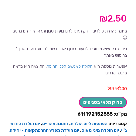
₪
2.50
מתנה נהדרת לילדים – רק תתנו להם בועות סבון ותראו איך הם נהנים
🙂
ניתן גם למצוא מיתוגים לבועות סבון באתר רשמו "מיתוג בועות סבון "
בחיפוש באתר
אפשרות נוספת היא
חלוקה לאנשים לפני החופה
. התוצאה היא מראה
מרגש ומדהים.
המלאי אזל
בדוק מלאי בסניפים
מק"ט:
611192152555
קטגוריות:
הפתעות ליום הולדת
,
חתונת צהריים
,
יום הולדת כוח פי
ג'יי
,
יום הולדת מיני מאוס
,
יום הולדת מפרץ ההרפתקאות - יחידת