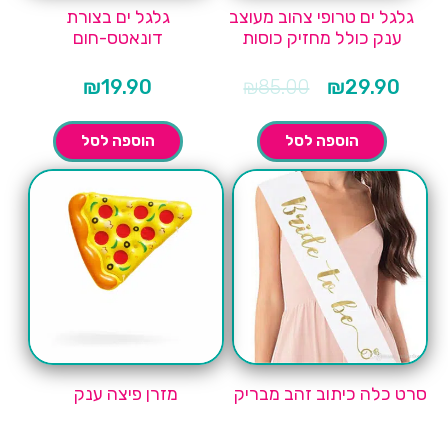
גלגל ים טרופי צהוב מעוצב
גלגל ים בצורת
ענק כולל מחזיק כוסות
דונאטס-חום
המחיר
המחיר
₪
19.90
₪
85.00
₪
29.90
הנוכחי
המקורי
הוא:
היה:
₪85.00.
₪29
הוספה לסל
הוספה לסל
סרט כלה כיתוב זהב מבריק
מזרן פיצה ענק