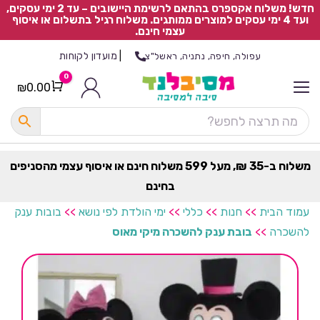
חדש! משלוח אקספרס בהתאם לרשימת היישובים – עד 2 ימי עסקים,
ועד 4 ימי עסקים למוצרים ממותגים. משלוח רגיל בתשלום או איסוף
עצמי חינם.
|
מועדון לקוחות
עפולה, חיפה, נתניה, ראשל"צ
0
₪
0.00
Cart
כ
ל
ה
ק
ט
משלוח ב-35 ₪, מעל 599 משלוח חינם או איסוף עצמי מהסניפים
ר
בחינם
ת
עמוד הבית
>>
חנות
>>
כללי
>>
ימי הולדת לפי נושא
>>
בובות ענק
להשכרה
>>
בובת ענק להשכרה מיקי מאוס