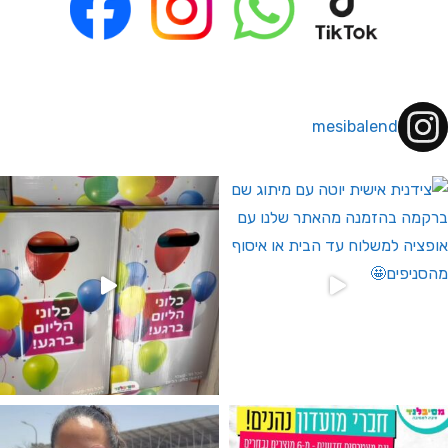
mesibalend
 לחברי מועדון ומצטרפים חדשים🤍
גילוי מין העובר רק במסיבלנד !! קיים