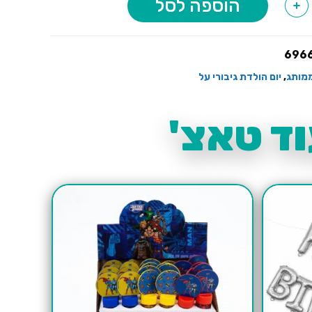
הוספה לסל
+
696
מותג
,
יום הולדת גיבורי על
ד טאצ'