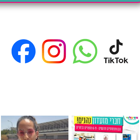
גילוי מין העובר רק במסיבלנד !! קיים
כוס נירוסטה ענקית שכול אחד צריך! קיימת באתר ובסני
המוצר הכי מבוקש ש