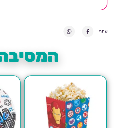
שתף
המסיבה 