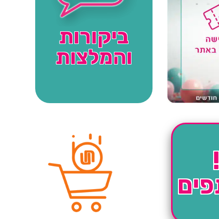
ביקורות
והמלצות
פים