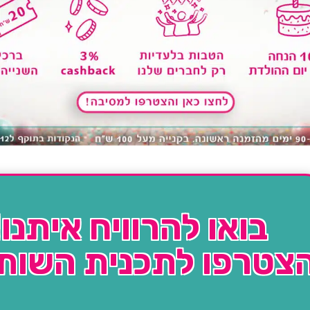
בואו להרוויח איתנו!
צטרפו לתכנית השות