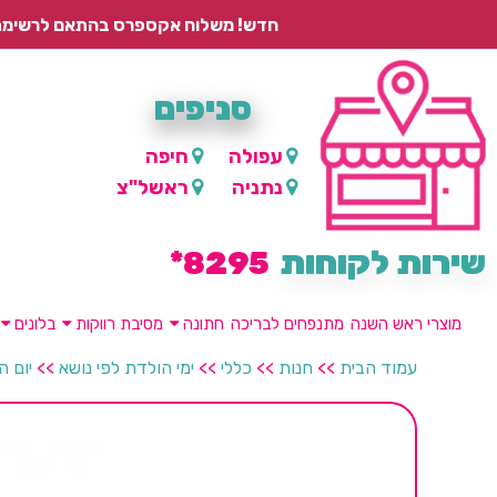
חדש! משלוח אקספרס בהתאם לרשימת היישובים – עד 2 ימי עסקים, ועד 4 ימי עסקים למוצרים ממותגים.
סניפים
עפולה
חיפה
נתניה
ראשל"צ
שירות לקוחות
8295*
מוצרי ראש השנה
מתנפחים לבריכה
חתונה
מסיבת רווקות
בלונים
עמוד הבית
>>
חנות
>>
כללי
>>
ימי הולדת לפי נושא
>>
יום ה