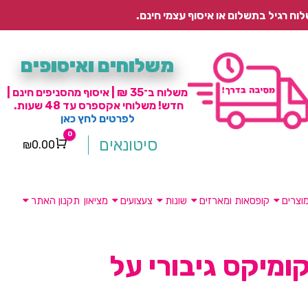
משלוחים ואיסופים
משלוח ב־35 ₪ | איסוף מהסניפים חינם |
חדש! משלוחי אקספרס עד 48 שעות.
לפרטים לחץ כאן
0
סיטונאים
₪
0.00
Cart
וצרים
קופסאות ומארזים
שונות
צעצועים
מציאון
תקנון האתר
ומיקס גיבורי על