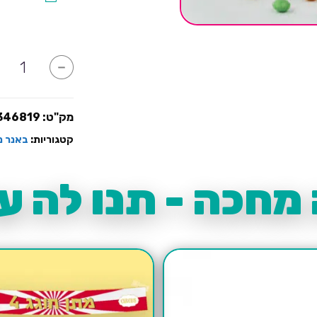
כמות
-
של
באנר
ממותג
גיוס
קל
מק"ט:
346819
קטגוריות:
באנר מ
מחכה - תנו לה עו