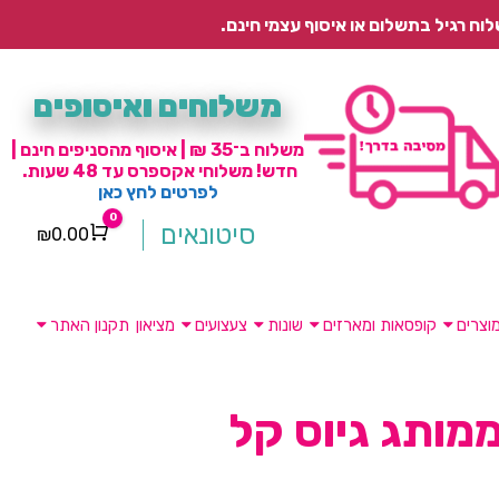
משלוחים ואיסופים
משלוח ב־35 ₪ | איסוף מהסניפים חינם |
חדש! משלוחי אקספרס עד 48 שעות.
לפרטים לחץ כאן
0
סיטונאים
₪
0.00
Cart
וצרים
קופסאות ומארזים
שונות
צעצועים
מציאון
תקנון האתר
מותג גיוס קל