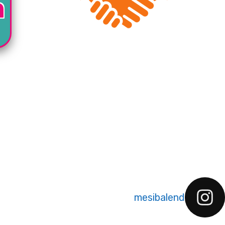
ה
mesibalend