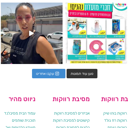
גילוי מין העובר רק במסיבלנד !! קיים
כוס נירוסטה ענקית שכול אחד צריך! קיימת באתר ובסני
המוצר הכי מבוקש ש
טען עוד תמונות
עקבו אחרינו
ת רווקות
מסיבת רווקות
ניווט מהיר
ווקות בוהו שיק
אביזרים למסיבת רווקות
עמוד הבית מסיבלנד
ווקות רוז גולד
קישוטים למסיבת רווקות
תוכנית שותפים
רווקות נועזת
בלונים למסיבת רווקות
מועדון הלקוחות של