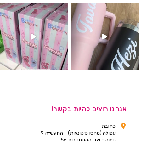
לנו מטף לגילוי מין העובר חזר למלא
אנחנו רוצים להיות בקשר!
כתובת:
עפולה (מחסן סיטונאות) - התעשייה 9
חיפה - שד' ההסתדרות 56