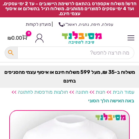
חדש! משלוח אקספרס בהתאם לרשימת היישובים – עד 2 ימי עסקים,
ועד 4 ימי עסקים למוצרים ממותגים. משלוח רגיל בתשלום או איסוף
עצמי חינם.
|
מועדון לקוחות
עפולה, חיפה, נתניה, ראשל"צ
0
₪
0.00
Cart
כ
ל
ה
ק
ט
משלוח ב-35 ₪, מעל 599 משלוח חינם או איסוף עצמי מהסניפים
ר
בחינם
ת
עמוד הבית
>>
חנות
>>
חתונה
>>
חולצות מודפסות לחתונה
>>
באה האישה הלך הסוני