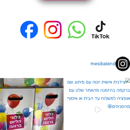
mesibalend
 לחברי מועדון ומצטרפים חדשים🤍