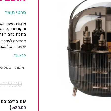
פרטי מוצר
ארגונית איפור מ
והקוסמטיקה. האר
מתכת בגימור זהב
מתאימה לאחסון בק
שונים – הכל מסוד
קטנים ומראה יוק
קרא עוד
יתרונות עיקריים:
עיצוב יוקרתי ומודר
זמינות
במלאי
מכסה שקוף להגנ
מגירות לאחסון מס
₪
119.00
רגליים מוגבהות ל
אידאלית לבית ול
אם ברצנוכם ל
)
₪
20.00