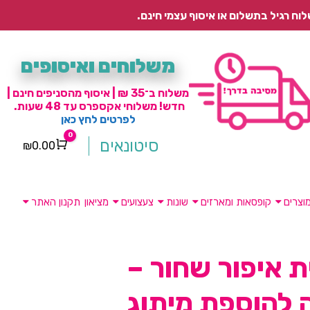
משלוחים ואיסופים
משלוח ב־35 ₪ | איסוף מהסניפים חינם |
חדש! משלוחי אקספרס עד 48 שעות.
לפרטים לחץ כאן
0
סיטונאים
₪
0.00
Cart
וצרים
קופסאות ומארזים
שונות
צעצועים
מציאון
תקנון האתר
ת איפור שחור –
 להוספת מיתוג