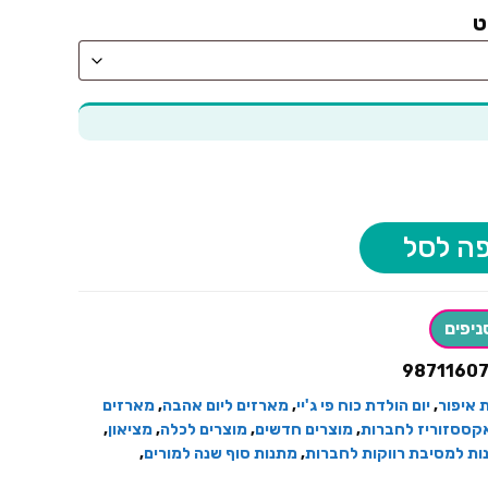
ט
ה לסל
ניפים
9871160
 איפור
,
יום הולדת כוח פי ג'יי
,
מארזים ליום אהבה
,
מארזים
אקססזוריז לחברות
,
מוצרים חדשים
,
מוצרים לכלה
,
מציאון
,
ות למסיבת רווקות לחברות
,
מתנות סוף שנה למורים
,