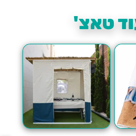
ד טאצ'