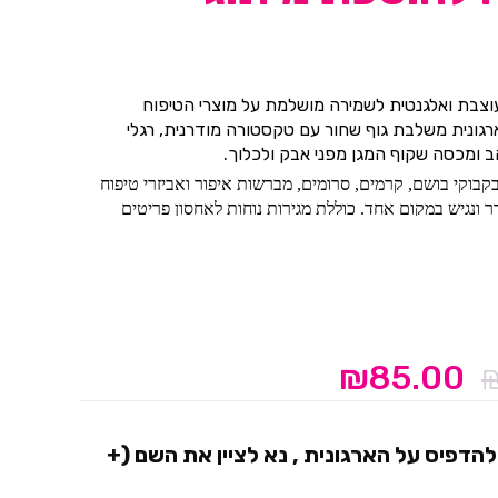
עוצבת ואלגנטית לשמירה מושלמת על מוצרי הטיפוח
גונית משלבת גוף שחור עם טקסטורה מודרנית, רגלי
 ומכסה שקוף המגן מפני אבק ולכלוך.
בוקי בושם, קרמים, סרומים, מברשות איפור ואביזרי טיפוח
ר ונגיש במקום אחד. כוללת מגירות נוחות לאחסון פריטים
רתי שמשדרג כל שידת איפור או חדר רחצה.
ני
ה מאבק
ודר
₪
85.00
המחיר
המחיר
מראה אלגנטי
המקורי
הנוכחי
מתנה
היה:
הוא:
הדפיס על הארגונית , נא לציין את השם
(+
₪85.00.
₪119.00.