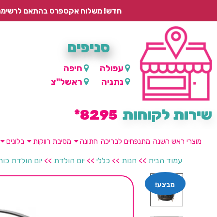
חדש! משלוח אקספרס בהתאם לרשימת היישובים – עד 2 ימי עסקים, ועד 4 ימי עסקים למוצרים ממותגים.
סניפים
עפולה
חיפה
נתניה
ראשל"צ
שירות לקוחות
8295*
מוצרי ראש השנה
מתנפחים לבריכה
חתונה
מסיבת רווקות
בלונים
עמוד הבית
>>
חנות
>>
כללי
>>
יום הולדת
>>
יום הולדת כוח פ
מבצע!