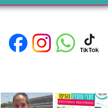
גילוי מין העובר רק במסיבלנד !! קיים
כוס נירוסטה ענקית שכול אחד צריך! קיימת באתר ובסני
המוצר הכי מבוקש ש