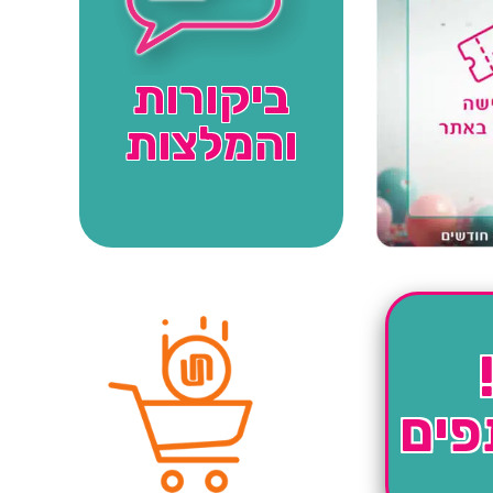
ביקורות
והמלצות
פים