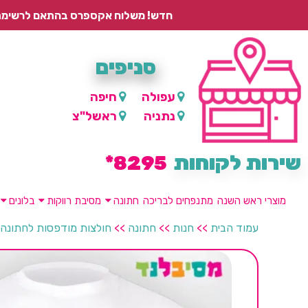
חדש! משלוח אקספרס בהתאם לרשימת היישובים – עד 2 ימי עסקים, ועד 4 ימי עסקים למוצרים ממותגים.
סניפים
עפולה
חיפה
נתניה
ראשל"צ
שירות לקוחות
8295*
מוצרי ראש השנה
מתנפחים לבריכה
חתונה
מסיבת רווקות
בלונים
עמוד הבית
>>
חנות
>>
חתונה
>>
חולצות מודפסות לחתונה