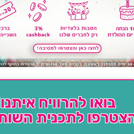
בואו להרוויח איתנו!
צטרפו לתכנית השות