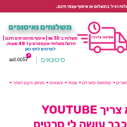
משלוחים ואיסופים
משלוח ב־35 ₪ | איסוף מהסניפים חינם |
חדש! משלוחי אקספרס עד 48 שעות.
לפרטים לחץ כאן
0
סיטונאים
₪
0.00
Cart
וצרים
קופסאות ומארזים
שונות
צעצועים
מציאון
תקנון האתר
אני לא צריך YOUTUBE
בר עושה לי סרטים