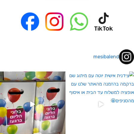
mesibalend
 לחברי מועדון ומצטרפים חדשים🤍