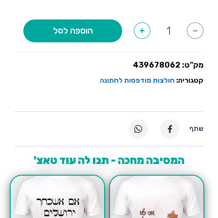
כמות
הוספה לסל
+
-
של
אני
הדוד
של
החתן
מק"ט:
439678062
ואני
כאן
קטגוריה:
חולצות מודפסות לחתונה
לעשות
בלאגן!
שתף
המסיבה מחכה - תנו לה עוד טאצ'