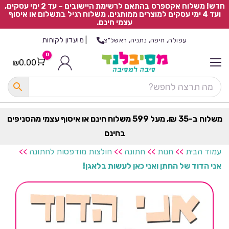
חדש! משלוח אקספרס בהתאם לרשימת היישובים – עד 2 ימי עסקים,
ועד 4 ימי עסקים למוצרים ממותגים. משלוח רגיל בתשלום או איסוף
עצמי חינם.
|
מועדון לקוחות
עפולה, חיפה, נתניה, ראשל"צ
0
₪
0.00
Cart
כ
ל
ה
ק
ט
משלוח ב-35 ₪, מעל 599 משלוח חינם או איסוף עצמי מהסניפים
ר
בחינם
ת
עמוד הבית
>>
חנות
>>
חתונה
>>
חולצות מודפסות לחתונה
>>
אני הדוד של החתן ואני כאן לעשות בלאגן!