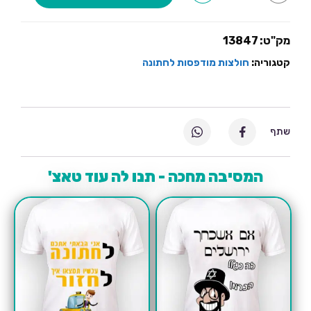
אמרו
לי
אלכוהול
חופשי
מק"ט:
13847
מה
קטגוריה:
חולצות מודפסות לחתונה
שתף
המסיבה מחכה - תנו לה עוד טאצ'