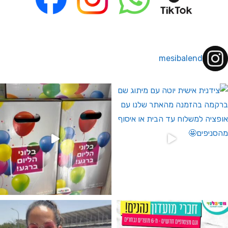
mesibalend
 לחברי מועדון ומצטרפים חדשים🤍
גילוי מין העובר רק במסיבלנד !! קיים