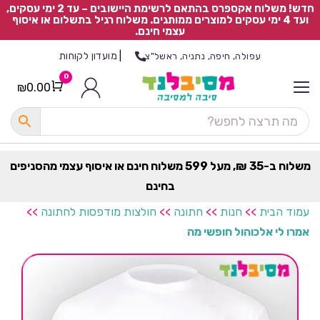
חדש! משלוח אקספרס בהתאם לרשימת היישובים – עד 2 ימי עסקים,
ועד 4 ימי עסקים למוצרים ממותגים. משלוח רגיל בתשלום או איסוף
עצמי חינם.
|
מועדון לקוחות
עפולה, חיפה, נתניה, ראשל"צ
0
₪
0.00
Cart
כ
ל
ה
ק
ט
משלוח ב-35 ₪, מעל 599 משלוח חינם או איסוף עצמי מהסניפים
ר
בחינם
ת
עמוד הבית
>>
חנות
>>
חתונה
>>
חולצות מודפסות לחתונה
>>
אמרו לי אלכוהול חופשי מה