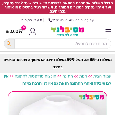
חדש! משלוח אקספרס בהתאם לרשימת היישובים – עד 2 ימי עסקים,
ועד 4 ימי עסקים למוצרים ממותגים. משלוח רגיל בתשלום או איסוף
עצמי חינם.
|
מועדון לקוחות
עפולה, חיפה, נתניה, ראשל"צ
0
₪
0.00
Cart
כ
ל
ה
ק
ט
משלוח ב-35 ₪, מעל 599 משלוח חינם או איסוף עצמי מהסניפים
ר
בחינם
ת
עמוד הבית
>>
חנות
>>
חתונה
>>
חולצות מודפסות לחתונה
>>
אין
לנו איביזה ואחרי החתונה הזאת גם אין לנו הרבה בויזה