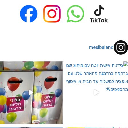
mesibalend
 לחברי מועדון ומצטרפים חדשים🤍
גילוי מין העובר רק במסיבלנד !! קיים