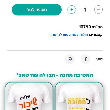
כמות
הוספה לסל
+
-
של
אין
לנו
איביזה
ואחרי
מק"ט:
13790
החתונה
הזאת
קטגוריה:
חולצות מודפסות לחתונה
גם
אין
לנו
הרבה
בויזה
שתף
המסיבה מחכה - תנו לה עוד טאצ'