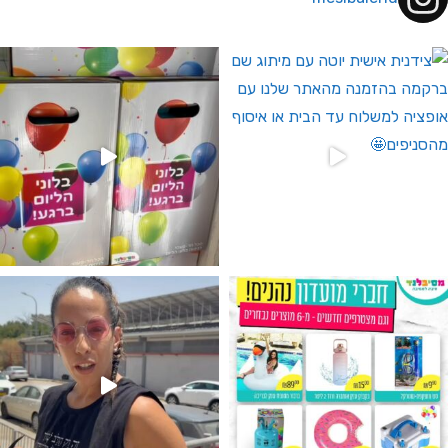
 לחברי מועדון ומצטרפים חדשים🤍
גילוי מין העובר רק במסיבלנד !! קיים