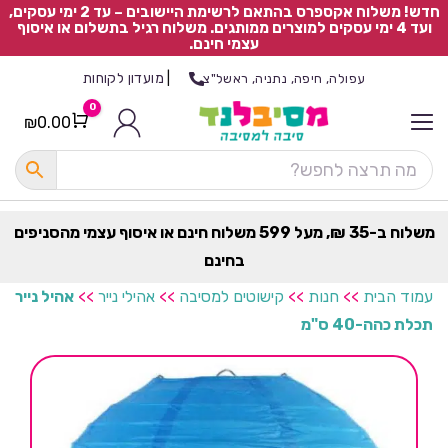
חדש! משלוח אקספרס בהתאם לרשימת היישובים – עד 2 ימי עסקים,
ועד 4 ימי עסקים למוצרים ממותגים. משלוח רגיל בתשלום או איסוף
עצמי חינם.
|
מועדון לקוחות
עפולה, חיפה, נתניה, ראשל"צ
0
₪
0.00
Cart
כ
ל
ה
ק
ט
משלוח ב-35 ₪, מעל 599 משלוח חינם או איסוף עצמי מהסניפים
ר
בחינם
ת
עמוד הבית
>>
חנות
>>
קישוטים למסיבה
>>
אהילי נייר
>>
אהיל נייר
תכלת כהה-40 ס"מ