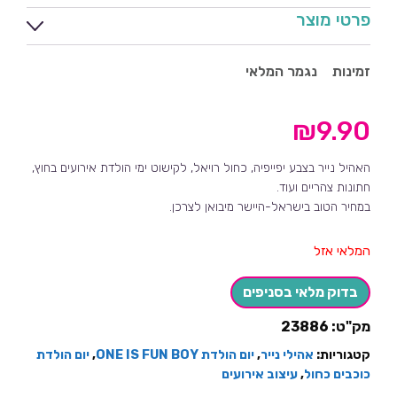
פרטי מוצר
זמינות
נגמר המלאי
₪
9.90
האהיל נייר בצבע יפייפיה, כחול רויאל, לקישוט ימי הולדת אירועים בחוץ,
חתונות צהריים ועוד.
במחיר הטוב בישראל-היישר מיבואן לצרכן.
המלאי אזל
בדוק מלאי בסניפים
מק"ט:
23886
קטגוריות:
אהילי נייר
,
יום הולדת ONE IS FUN BOY
,
יום הולדת
כוכבים כחול
,
עיצוב אירועים