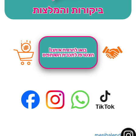
ביקורות והמלצות
בואו להרוויח איתנו!
הצטרפו לתכנית השותפים
mesibalend