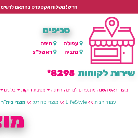
חדש! משלוח אקספרס בהתאם לרשימת היישובים – עד 2 ימי עסקים, ועד 4 ימי עסקים למוצרים ממותגים.
סניפים
עפולה
חיפה
נתניה
ראשל"צ
שירות לקוחות
8295*
מוצרי ראש השנה
מתנפחים לבריכה
חתונה
מסיבת רווקות
בלונים
עמוד הבית
>>
LifeStyle
>>
מוצרי כדורגל
>>
מוצרי בית"ר 
מוצ