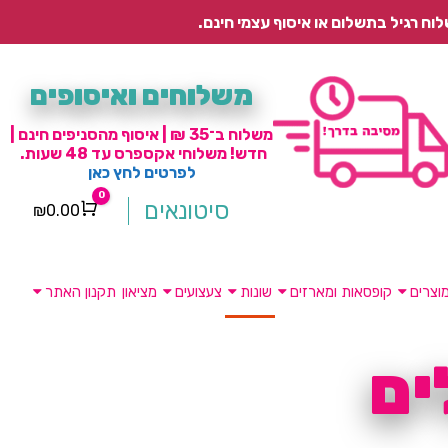
משלוחים ואיסופים
משלוח ב־35 ₪ | איסוף מהסניפים חינם |
חדש! משלוחי אקספרס עד 48 שעות.
לפרטים לחץ כאן
0
סיטונאים
₪
0.00
Cart
וצרים
קופסאות ומארזים
שונות
צעצועים
מציאון
תקנון האתר
ים