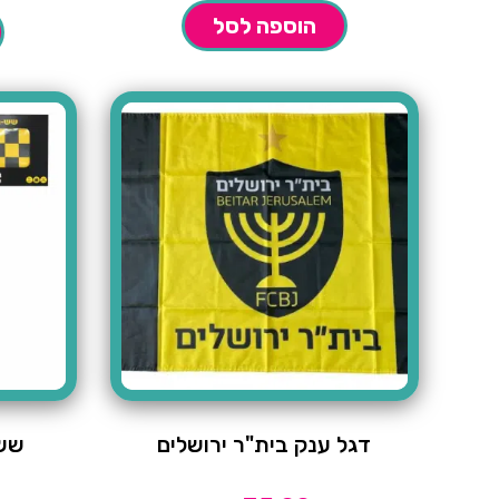
הוא:
היה:
הוספה לסל
₪549.00.
₪399.00.
דגל ענק בית"ר ירושלים
שש 