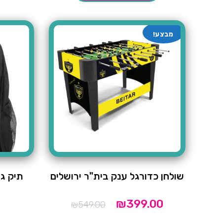
מבצע!
שולחן כדורגל ענק בית"ר ירושלים
תיק גב
המחיר
המחיר
₪
399.00
₪
549.00
הנוכחי
המקורי