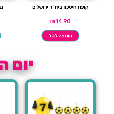
קופת חיסכון בית"ר ירושלים
מא
₪
14.90
הוספה לסל
יום ה