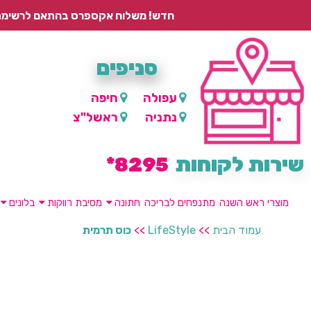
חדש! משלוח אקספרס בהתאם לרשימת היישובים – עד 2 ימי עסקים, ועד 4 ימי עסקים למוצרים ממותגים.
סניפים
עפולה
חיפה
נתניה
ראשל"צ
שירות לקוחות
8295*
מוצרי ראש השנה
מתנפחים לבריכה
חתונה
מסיבת רווקות
בלונים
עמוד הבית
>>
LifeStyle
>>
כוס תרמית