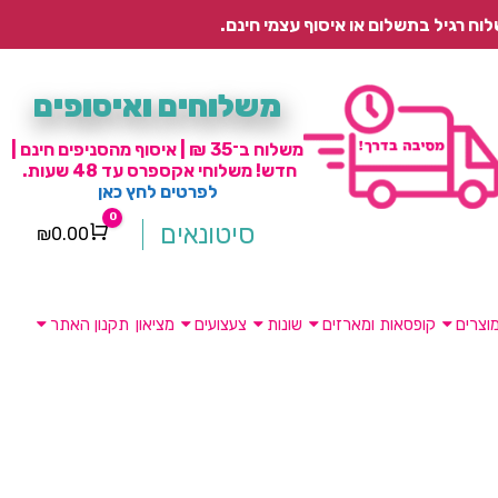
משלוחים ואיסופים
משלוח ב־35 ₪ | איסוף מהסניפים חינם |
חדש! משלוחי אקספרס עד 48 שעות.
לפרטים לחץ כאן
0
סיטונאים
₪
0.00
Cart
וצרים
קופסאות ומארזים
שונות
צעצועים
מציאון
תקנון האתר