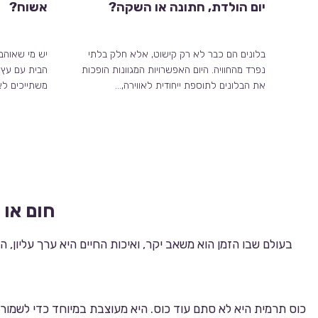
יום הולדת, חתונה או השקה?
אשוח?
בלונים הם כבר לא רק קישוט, אלא חלק בלתי
יש מי שאוהב
נפרד מהחוויה. היום האפשרויות המגוונות הופכות
הבית עם עץ 
את הבלונים לתוספת ייחודית לאווירה,…
משתייכים לא
חום או 
בעולם שבו הזמן הוא משאב יקר, ואיכות החיים היא ערך עליון,
כוס תרמית היא לא סתם עוד כוס. היא מעוצבת במיוחד כדי לשמו