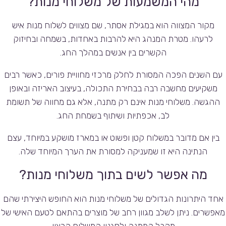
מהי המשמעות של משלוחי מנות?
מקור המצווה הוא במגילת אסתר, שם מצווים לשלוח מנות איש
לרעהו. מטרת המנהג היא להרבות באחדות, בשמחה ובחיזוק
הקשרים בין אנשים במהלך החג.
עם השנים הפכה המסורת לחלק מרכזי מחוויית פורים, כאשר רבים
משקיעים מחשבה רבה בבחירת התכולה, בעיצוב האריזה ובאופן
ההגשה. משלוחי מנות אינם רק מתנה, אלא גם מחווה של תשומת
לב, אכפתיות ושיתוף בשמחת החג.
בין אם מדובר במשלוח קטן ופשוט או במארז מושקע במיוחד, עצם
הנתינה היא זו שמעניקה למסורת את הערך המיוחד שלה.
מה אפשר לשים בתוך משלוחי מנות?
אחד היתרונות הגדולים של משלוחי מנות הוא החופש היצירתי שהם
מאפשרים. ניתן לשלב מגוון רחב של מוצרים בהתאם לטעם האישי של
מקבל המתנה ולסגנון המשלוח הרצוי.