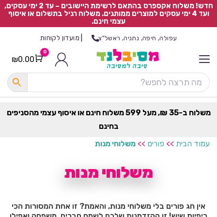
חדש! משלוח אקספרס בהתאם לרשימת היישובים – עד 2 ימי עסקים,
ועד 4 ימי עסקים למוצרים ממותגים. משלוח רגיל בתשלום או איסוף
עצמי חינם.
|
מועדון לקוחות
עפולה, חיפה, נתניה, ראשל"צ
0
₪
0.00
Cart
כ
ל
ה
ק
ט
משלוח ב-35 ₪, מעל 599 משלוח חינם או איסוף עצמי מהסניפים
ר
בחינם
ת
עמוד הבית
>>
פורים
>>
משלוחי מנות
משלוחי מנות
אין חג פורים בלי משלוחי מנות, והאמת? זו אחת המסורות הכי
כיפיות שיש! זו ההזדמנות שלכם לשמח חברים, משפחה ואפילו