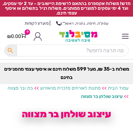
חדש! משלוח אקספרס בהתאם לרשימת היישובים – עד 2 ימי עסקים,
ועד 4 ימי עסקים למוצרים ממותגים. משלוח רגיל בתשלום או איסוף
עצמי חינם.
|
מועדון לקוחות
עפולה, חיפה, נתניה, ראשל"צ
0
₪
0.00
Cart
כ
ל
ה
ק
ט
משלוח ב-35 ₪, מעל 599 משלוח חינם או איסוף עצמי מהסניפים
ר
בחינם
ת
עמוד הבית
>>
מתנות לאורחים מזכרת מהאירוע
>>
בת ובר מצווה
>>
עיצוב שולחן בר מצווה
עיצוב שולחן בר מצווה