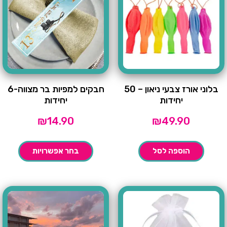
בלוני אורז צבעי ניאון – 50
חבקים למפיות בר מצווה-6
יחידות
יחידות
₪
14.90
₪
49.90
הוספה לסל
בחר אפשרויות