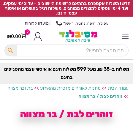
חדש! משלוח אקספרס בהתאם לרשימת היישובים – עד 2 ימי עסקים,
ועד 4 ימי עסקים למוצרים ממותגים. משלוח רגיל בתשלום או איסוף
עצמי חינם.
|
מועדון לקוחות
עפולה, חיפה, נתניה, ראשל"צ
0
₪
0.00
Cart
כ
ל
ה
ק
ט
משלוח ב-35 ₪, מעל 599 משלוח חינם או איסוף עצמי מהסניפים
ר
בחינם
ת
עמוד הבית
>>
מתנות לאורחים מזכרת מהאירוע
>>
בת ובר מצווה
>>
זוהרים לבת / בר מצווה
זוהרים לבת / בר מצווה