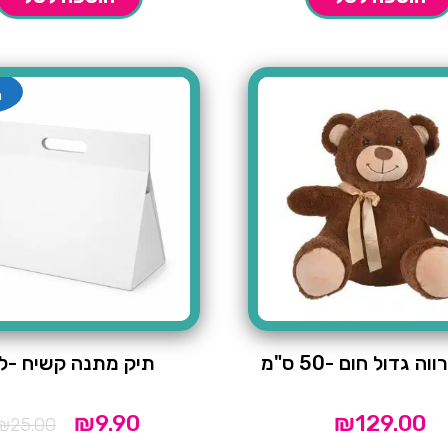
מ
וה גדול חום -50 ס"מ
תיק מתנה קשיח -לב
₪
9.90
₪
129.00
המחיר
המחיר
₪
25.00
הנוכחי
המקורי