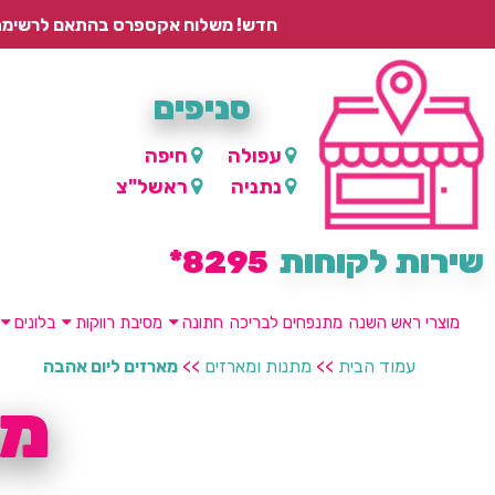
חדש! משלוח אקספרס בהתאם לרשימת היישובים – עד 2 ימי עסקים, ועד 4 ימי עסקים למוצרים ממותגים.
סניפים
עפולה
חיפה
נתניה
ראשל"צ
שירות לקוחות
8295*
מוצרי ראש השנה
מתנפחים לבריכה
חתונה
מסיבת רווקות
בלונים
עמוד הבית
>>
מתנות ומארזים
>>
מארזים ליום אהבה
מא