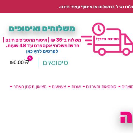
משלוחים ואיסופים
משלוח ב־35 ₪ | איסוף מהסניפים חינם |
חדש! משלוחי אקספרס עד 48 שעות.
לפרטים לחץ כאן
0
סיטונאים
₪
0.00
Cart
וצרים
קופסאות ומארזים
שונות
צעצועים
מציאון
תקנון האתר
ה