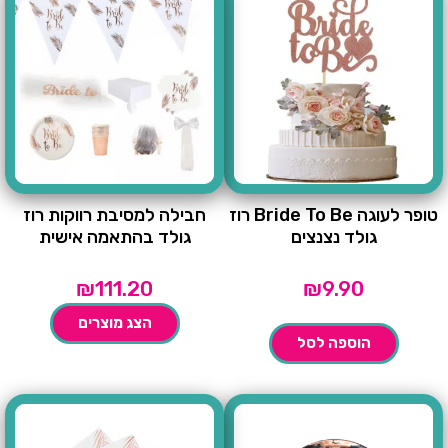
טופר לעוגה Bride To Be רוז
חבילה למסיבת רווקות רוז
גולד נצנצים
גולד בהתאמה אישית
₪
111.20
₪
9.90
הצג מוצרים
הוספה לסל