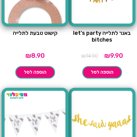
באנר לתלייה let's party
קישוט טבעת לתלייה
bitches
מחיר
המחיר
₪
8.90
₪
9.90
₪
14.90
נוכחי
המקורי
הוא:
היה:
הוספה לסל
הוספה לסל
₪14.90.