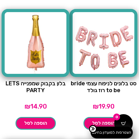
סט בלונים לניפוח עצמי bride
בלון בקבוק שמפנייה LETS
to be רוז גולד
PARTY
₪
14.90
₪
19.90
0
הוספה לסל
הוספה לסל
הצטרפות למועדון בחינם