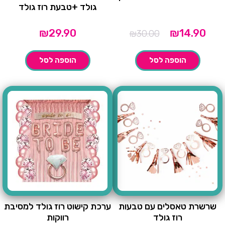
גולד +טבעת רוז גולד
חיר
המחיר
₪
29.90
₪
14.90
₪
30.00
וכחי
המקורי
הוא:
היה:
הוספה לסל
הוספה לסל
₪30.00.
שרשרת טאסלים עם טבעות
ערכת קישוט רוז גולד למסיבת
רוז גולד
רווקות