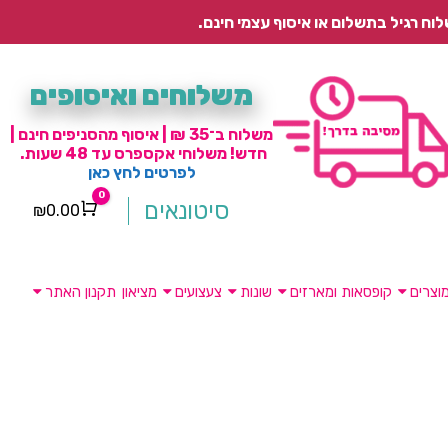
משלוחים ואיסופים
משלוח ב־35 ₪ | איסוף מהסניפים חינם |
חדש! משלוחי אקספרס עד 48 שעות.
לפרטים לחץ כאן
0
סיטונאים
₪
0.00
Cart
וצרים
קופסאות ומארזים
שונות
צעצועים
מציאון
תקנון האתר