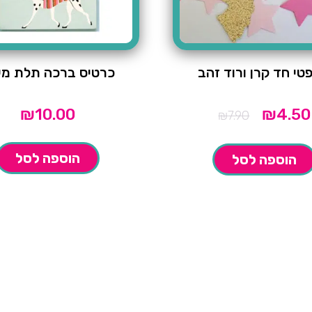
טי חד קרן ורוד זהב
כרטיס ברכה תלת מי
₪
10.00
₪
4.50
המחיר
₪
7.90
המקורי
היה:
₪7.90.
הוספה לסל
הוספה לסל