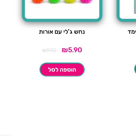
מד
נחש ג'לי עם אורות
₪
5.90
המחיר
המחיר
₪
9.90
הנוכחי
המקורי
הוא:
היה:
₪9.90.
₪5.90.
הוספה לסל