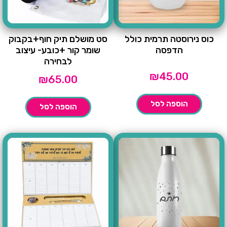
כוס נירוסטה תרמית כולל
סט מושלם תיק חוף+בקבוק
הדפסה
שומר קור +כובע- עיצוב
לבחירה
₪
45.00
₪
65.00
הוספה לסל
הוספה לסל