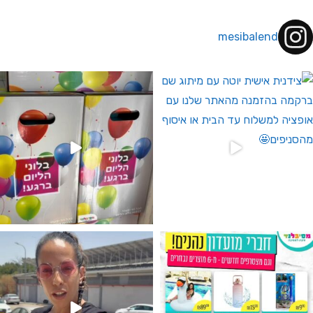
mesibalend
 לחברי מועדון ומצטרפים חדשים🤍
גילוי מין העובר רק במסיבלנד !! קיים