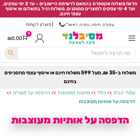
חדש! משלוח אקספרס בהתאם לרשימת היישובים – עד 2 ימי עסקים,
ועד 4 ימי עסקים למוצרים ממותגים. משלוח רגיל בתשלום או איסוף
עצמי חינם.
|
מועדון לקוחות
עפולה, חיפה, נתניה, ראשל"צ
0
₪
0.00
Cart
כ
ל
ה
ק
ט
משלוח ב-35 ₪, מעל 599 משלוח חינם או איסוף עצמי מהסניפים
ר
בחינם
ת
עמוד הבית
>>
כללי
>>
מתנות ממותגות
>>
הדפסה על מוצרים
>>
הדפסה על אותיות מעוצבות
הדפסה על אותיות מעוצבות