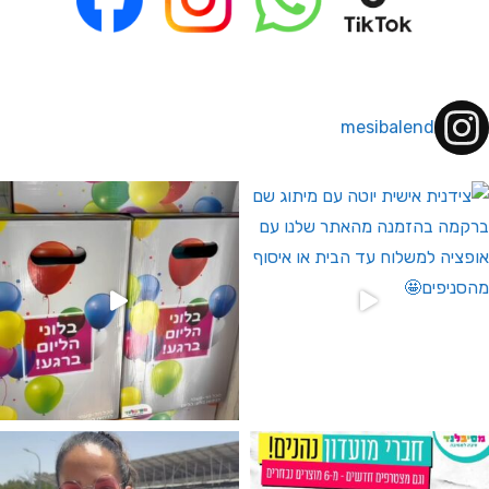
mesibalend
 לחברי מועדון ומצטרפים חדשים🤍
גילוי מין העובר רק במסיבלנד !! קיים