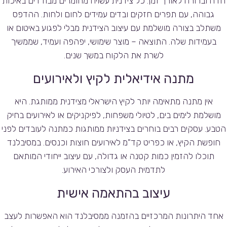
חדה וברורה לאורך זמן. כל צידנית עשויה מחומרים מבודדים באיכות
גבוהה, עם תפרים חזקים ובדים עמידים לחום ולחות. ההדפס
משתלב בצורה מושלמת עם עיצוב הצידנית מבלי לפגוע באיטום או
בעמידות שלה. התוצאה – מוצר שימושי, יפהפה ועמיד, שממשיך
לשרת את הלקוח במשך שנים.
מתנה אידיאלית לקיץ ולאירועים
אין מתנה מתאימה יותר לקיץ הישראלי מצידנית ממותגת. היא
מושלמת לימים בים, לטיולי משפחות, לפיקניקים או לאירועים בחיק
הטבע. עסקים רבים בוחרים בצידניות ממותגות כמתנה לעובדים לפני
חופשת הקיץ, או כפריט קד"מ לאירועים חוצות וכנסים. במסיבלנד
תוכלו להזמין כמות קטנה או גדולה, עם עיצוב ייחודי המותאם
לתדמית העסק ולצורכי האירוע.
עיצוב בהתאמה אישית
אחד היתרונות המרכזיים בהזמנה ממסיבלנד הוא האפשרות לעצב