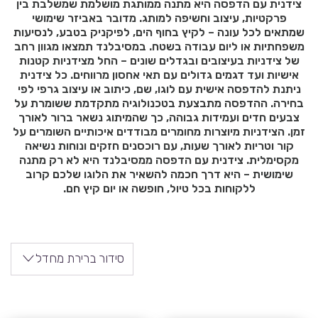
צידנית עם הדפסה היא מתנה ממותגת מושלמת שמשלבת בין
פרקטיות, עיצוב וחשיפה למותג. מדובר באביזר שימושי
שמתאים לכל עונה – לקיץ בחוף הים, לפיקניק בטבע, לנסיעות
משפחתיות או ליום עבודה בשטח. במסיבלנד תמצאו מגוון רחב
של צידניות בעיצובים ובגדלים שונים – החל מצידניות קטנות
אישיות ועד דגמים גדולים עם תאי אחסון מרווחים. כל צידנית
ניתנת להדפסה אישית עם לוגו, שם, כיתוב או עיצוב גרפי לפי
בחירה. ההדפסה מתבצעת בטכנולוגיה מתקדמת ששומרת על
צבעים חדים ועמידות גבוהה, כך שהמיתוג נשאר ברור לאורך
זמן. הצידניות מיוצרות מחומרים מבודדים איכותיים השומרים על
קור וטריות לאורך שעות, עם רוכסנים חזקים ונוחות נשיאה
מקסימלית. צידנית עם הדפסה ממסיבלנד היא לא רק מתנה
שימושית – היא דרך חכמה להשאיר את הלוגו שלכם קרוב
ללקוחות בכל טיול, חופשה או יום קיץ חם.
סידור ברירת מחדל