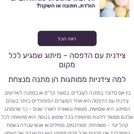
הולדת, חתונה או השקה?
ראה הכל
צידנית עם הדפסה – מיתוג שמגיע לכל
מקום
למה צידניות ממותגות הן מתנה מנצחת
בין אם מדובר במתנה לעובדים, במוצר קד"מ או במתנה לאירועים,
צידנית עם הדפסה היא אחד המוצרים הפופולריים ביותר בעולם
המיתוג. היא שימושית, מעשית ונשארת לאורך שנים – כך שהמותג
שלכם ממשיך ליהנות מחשיפה בכל שימוש. בנוסף, היא מתאימה לכל
קהל יעד – משפחות, סטודנטים, מטיילים או אנשי עבודה בשטח.
במסיבלנד אנו מבינים שכל פריט ממותג הוא גם שגריר של העסק