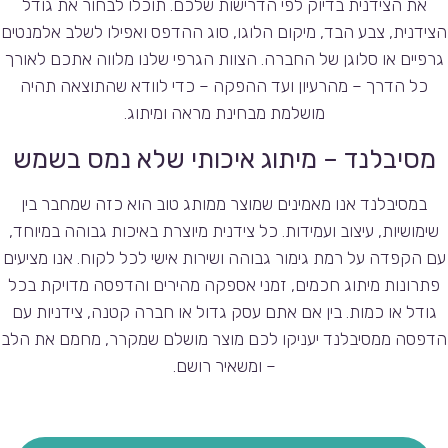
את הצידנית בדיוק לפי הדרישות שלכם. תוכלו לבחור את גודל
הצידנית, צבע הבד, מיקום הלוגו, סוג ההדפס ואפילו לשלב אלמנטים
גרפיים או סלוגן של החברה. הצוות הגרפי שלנו מלווה אתכם לאורך
כל הדרך – מהרעיון ועד ההפקה – כדי לוודא שהתוצאה תהיה
מושלמת מבחינת מראה ומיתוג.
מסיבלנד – מיתוג איכותי שלא נמס בשמש
במסיבלנד אנו מאמינים שמוצר ממותג טוב הוא כזה שמחבר בין
שימושיות, עיצוב ועמידות. כל צידנית מיוצרת באיכות גבוהה במיוחד,
עם הקפדה על רמת גימור גבוהה ושירות אישי לכל לקוח. אנו מציעים
פתרונות מיתוג חכמים, זמני אספקה מהירים והדפסה מדויקת בכל
גודל או כמות. בין אם אתם עסק גדול או חברה קטנה, צידניות עם
הדפסה ממסיבלנד יעניקו לכם מוצר מושלם שמקרר, מחמם את הלב
– ומשאיר רושם.