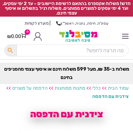
חדש! משלוח אקספרס בהתאם לרשימת היישובים – עד 2 ימי עסקים,
ועד 4 ימי עסקים למוצרים ממותגים. משלוח רגיל בתשלום או איסוף
עצמי חינם.
|
מועדון לקוחות
עפולה, חיפה, נתניה, ראשל"צ
0
₪
0.00
Cart
כ
ל
ה
ק
ט
משלוח ב-35 ₪, מעל 599 משלוח חינם או איסוף עצמי מהסניפים
ר
בחינם
ת
עמוד הבית
>>
כללי
>>
מתנות ממותגות
>>
הדפסה על מוצרים
>>
צידנית עם הדפסה
צידנית עם הדפסה