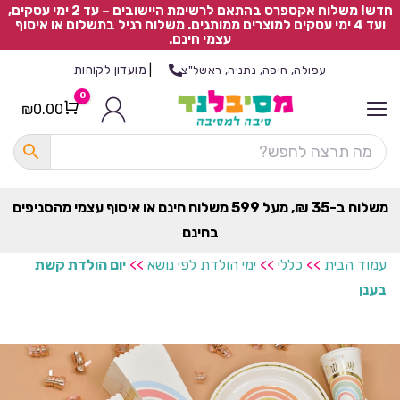
חדש! משלוח אקספרס בהתאם לרשימת היישובים – עד 2 ימי עסקים,
ועד 4 ימי עסקים למוצרים ממותגים. משלוח רגיל בתשלום או איסוף
עצמי חינם.
|
מועדון לקוחות
עפולה, חיפה, נתניה, ראשל"צ
0
₪
0.00
Cart
כ
ל
ה
ק
ט
משלוח ב-35 ₪, מעל 599 משלוח חינם או איסוף עצמי מהסניפים
ר
בחינם
ת
עמוד הבית
>>
כללי
>>
ימי הולדת לפי נושא
>>
יום הולדת קשת
בענן