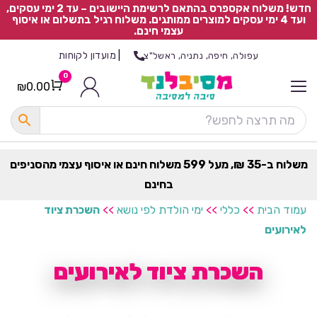
חדש! משלוח אקספרס בהתאם לרשימת היישובים – עד 2 ימי עסקים,
ועד 4 ימי עסקים למוצרים ממותגים. משלוח רגיל בתשלום או איסוף
עצמי חינם.
|
מועדון לקוחות
עפולה, חיפה, נתניה, ראשל"צ
0
₪
0.00
Cart
כ
ל
ה
ק
ט
משלוח ב-35 ₪, מעל 599 משלוח חינם או איסוף עצמי מהסניפים
ר
בחינם
ת
עמוד הבית
>>
כללי
>>
ימי הולדת לפי נושא
>>
השכרת ציוד
לאירועים
השכרת ציוד לאירועים