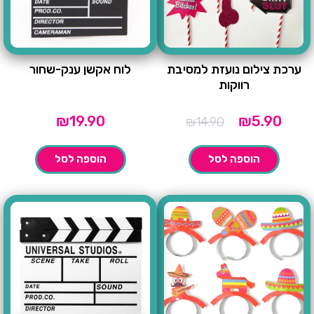
ערכת צילום נועזת למסיבת
לוח אקשן ענק-שחור
רווקות
מחיר
המחיר
₪
19.90
₪
5.90
₪
14.90
נוכחי
המקורי
הוא:
היה:
הוספה לסל
הוספה לסל
₪14.90.