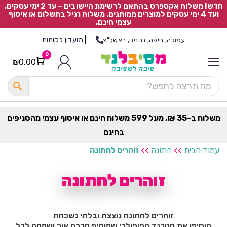
חדש! משלוח אקספרס בהתאם לרשימת היישובים – עד 2 ימי עסקים,
ועד 4 ימי עסקים למוצרים ממותגים. משלוח רגיל בתשלום או איסוף
עצמי חינם.
|
מועדון לקוחות
עפולה, חיפה, נתניה, ראשל"צ
0
₪
0.00
Cart
כ
ל
ה
ק
ט
משלוח ב-35 ₪, מעל 599 משלוח חינם או איסוף עצמי מהסניפים
ר
בחינם
ת
עמוד הבית
>>
חתונה
>>
זוהרים לחתונה
זוהרים לחתונה
זוהרים לחתונה נוצצת ובלתי נשכחת
הוסיפו את הטרנד הפופולרי שמוסיף הרבה אור ושמחה לכל