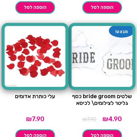
הוספה לסל
הוספה לסל
מבצע!
שלטים bride groom כסף
עלי כותרת אדומים
גליטר לצילומים\ לכיסא
מחיר
המחיר
₪
7.90
₪
4.90
₪
7.90
נוכחי
המקורי
הוא:
היה:
הוספה לסל
הוספה לסל