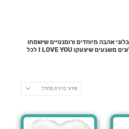
וני אהבה מיוחדים ורומנטיים שישמחו
וירגשו את החצי השני שלכם! תראו להם כמה אתם אוהבים וכמה אכפת לכם והזמינו להם בלונים משגעים שיצעקו I LOVE YOU לכל
סידור ברירת מחדל