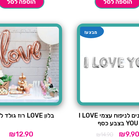
הוספה לסל
הוספה לסל
מבצע!
סט בלונים לניפוח עצמי I LOVE
בלון LOVE רוז גולד לאוויר
YOU בצבע כסף
₪
12.90
₪
9.9
המחיר
₪
14.90
המקורי