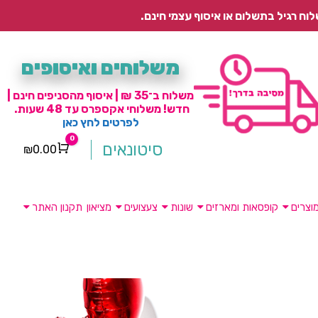
משלוחים ואיסופים
משלוח ב־35 ₪ | איסוף מהסניפים חינם |
חדש! משלוחי אקספרס עד 48 שעות.
לפרטים לחץ כאן
0
סיטונאים
₪
0.00
Cart
וצרים
קופסאות ומארזים
שונות
צעצועים
מציאון
תקנון האתר