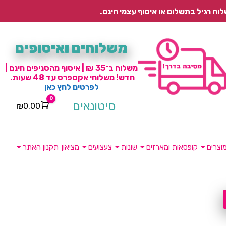
משלוחים ואיסופים
משלוח ב־35 ₪ | איסוף מהסניפים חינם |
חדש! משלוחי אקספרס עד 48 שעות.
לפרטים לחץ כאן
0
סיטונאים
₪
0.00
Cart
וצרים
קופסאות ומארזים
שונות
צעצועים
מציאון
תקנון האתר