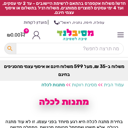
חדש! משלוח אקספרס בהתאם לרשימת היישובים – עד 2 ימי עסקים,
ועד 4 ימי עסקים למוצרים ממותגים. משלוח רגיל בתשלום או איסוף
עצמי חינם.
|
מועדון לקוחות
עפולה, חיפה, נתניה, ראשל"צ
0
₪
0.00
Cart
כ
ל
ה
ק
ט
משלוח ב-35 ₪, מעל 599 משלוח חינם או איסוף עצמי מהסניפים
ר
בחינם
ת
עמוד הבית
>>
מסיבת רווקות
>>
מתנות לכלה
מתנות לכלה
בחירת מתנה לכלה היא רגע מיוחד בפני עצמו. זו לא עוד מתנה
רגילה, אלא משהו שמסמל תקופה מרגשת, התחלה חדשה