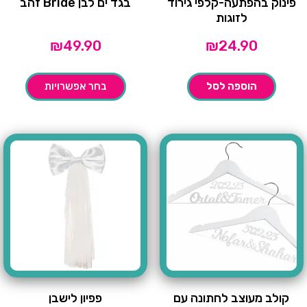
פינוק בהפתעה-קלפי גירוד
בגד ים לבן Bride זהב
לזוגות
₪
49.90
₪
24.90
הוספה לסל
בחר אפשרויות
קולב מעוצב לחתונה עם
פפיון לישבן