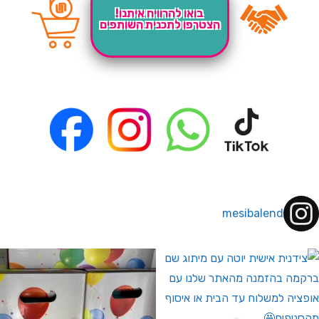
בואו להרוויח איתנו!
הצטרפו לתכנית השותפים
mesibalend
 לחברי מועדון ומצטרפים חדשים🤍