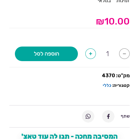
זמינות
במלאי
₪
10.00
כמות
הוספה לסל
+
-
של
3
בלונים
ב10
מק"ט:
4370
קטגוריה:
כללי
שתף
המסיבה מחכה - תנו לה עוד טאצ'