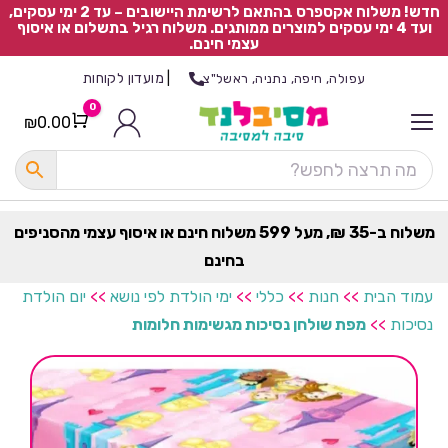
חדש! משלוח אקספרס בהתאם לרשימת היישובים – עד 2 ימי עסקים,
ועד 4 ימי עסקים למוצרים ממותגים. משלוח רגיל בתשלום או איסוף
עצמי חינם.
|
מועדון לקוחות
עפולה, חיפה, נתניה, ראשל"צ
0
₪
0.00
Cart
כ
ל
ה
ק
ט
משלוח ב-35 ₪, מעל 599 משלוח חינם או איסוף עצמי מהסניפים
ר
בחינם
ת
עמוד הבית
>>
חנות
>>
כללי
>>
ימי הולדת לפי נושא
>>
יום הולדת
נסיכות
>>
מפת שולחן נסיכות מגשימות חלומות