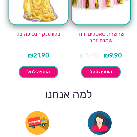
שרשרת טאסלים ורוד
בלון ענק הנסיכה בל
שמנת זהב
המחיר
המחיר
₪
21.90
₪
15.90
₪
9.90
הנוכחי
המקורי
הוא:
היה:
₪15.90.
₪9.90.
הוספה לסל
הוספה לסל
למה אנחנו