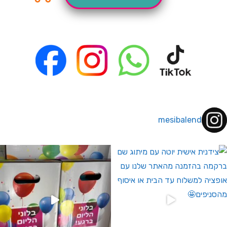
mesibalend
 לחברי מועדון ומצטרפים חדשים🤍