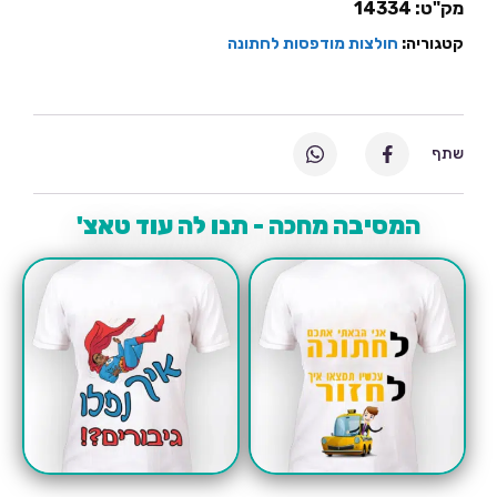
מק"ט:
14334
קטגוריה:
חולצות מודפסות לחתונה
שתף
המסיבה מחכה - תנו לה עוד טאצ'