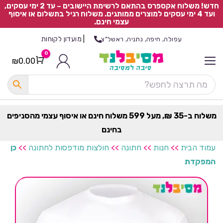
חדש! משלוח אקספרס בהתאם לרשימת היישובים – עד 2 ימי עסקים,
ועד 4 ימי עסקים למוצרים ממותגים. משלוח רגיל בתשלום או איסוף
עצמי חינם.
|
מועדון לקוחות
עפולה, חיפה, נתניה, ראשל"צ
0
₪
0.00
Cart
כ
ל
ה
ק
ט
משלוח ב-35 ₪, מעל 599 משלוח חינם או איסוף עצמי מהסניפים
ר
בחינם
ת
עמוד הבית
>>
חנות
>>
חתונה
>>
חולצות מודפסות לחתונה
>>
כן
המפקדת