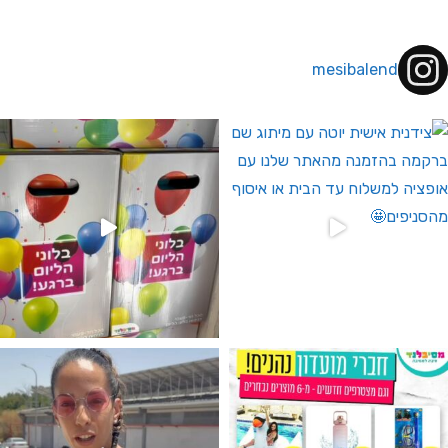
mesibalend
 לחברי מועדון ומצטרפים חדשים🤍
גילוי מין העובר רק במסיבלנד !! קיים