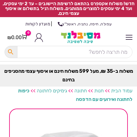
חדש! משלוח אקספרס בהתאם לרשימת היישובים – עד 2 ימי עסקים,
ועד 4 ימי עסקים למוצרים ממותגים. משלוח רגיל בתשלום או איסוף
עצמי חינם.
|
מועדון לקוחות
עפולה, חיפה, נתניה, ראשל"צ
0
₪
0.00
Cart
כ
ל
ה
ק
ט
משלוח ב-35 ₪, מעל 599 משלוח חינם או איסוף עצמי מהסניפים
ר
בחינם
ת
עמוד הבית
>>
חנות
>>
חתונה
>>
גימיקים לחתונה
>>
כיפות
לחתונה ואירועים עם הדפסה