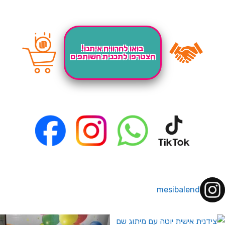
בואו להרוויח איתנו!
הצטרפו לתכנית השותפים
mesibalend
 לחברי מועדון ומצטרפים חדשים🤍