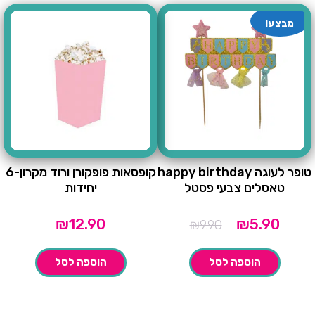
מבצע!
טופר לעוגה happy birthday
קופסאות פופקורן ורוד מקרון-6
טאסלים צבעי פסטל
יחידות
מחיר
המחיר
₪
12.90
₪
5.90
₪
9.90
נוכחי
המקורי
הוא:
היה:
הוספה לסל
הוספה לסל
₪9.90.