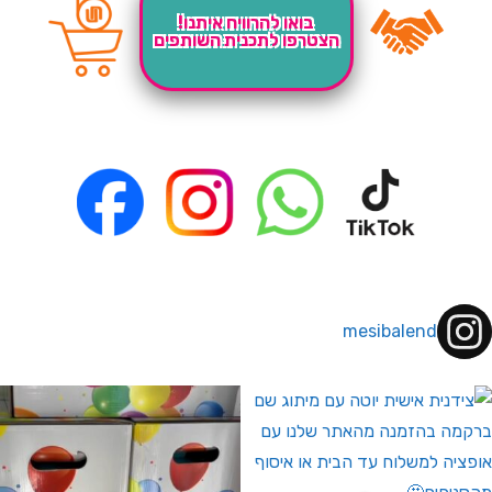
בואו להרוויח איתנו!
הצטרפו לתכנית השותפים
mesibalend
 לחברי מועדון ומצטרפים חדשים🤍