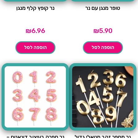
טופר מנגן עם נר
נר קופץ קלף מנגן
₪
6.96
₪
5.90
הוספה לסל
הוספה לסל
נר מספר זהב מטאלי גדול
נר ספרה בעיצוב דונאטס –