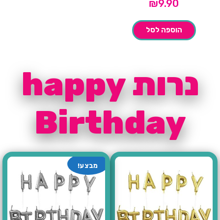
₪
9.90
הוספה לסל
נרות happy
Birthday
מבצע!