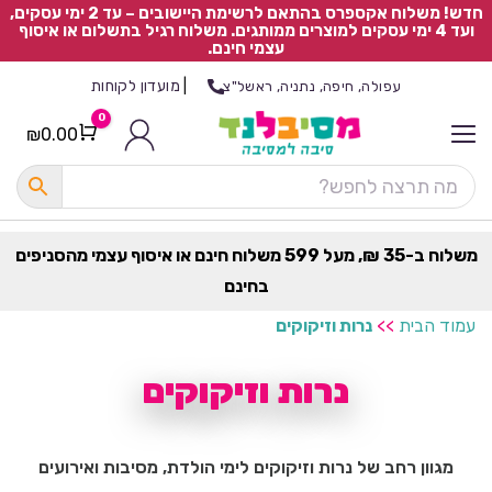
חדש! משלוח אקספרס בהתאם לרשימת היישובים – עד 2 ימי עסקים,
ועד 4 ימי עסקים למוצרים ממותגים. משלוח רגיל בתשלום או איסוף
עצמי חינם.
|
מועדון לקוחות
עפולה, חיפה, נתניה, ראשל"צ
0
₪
0.00
Cart
כ
ל
ה
ק
ט
משלוח ב-35 ₪, מעל 599 משלוח חינם או איסוף עצמי מהסניפים
ר
בחינם
ת
עמוד הבית
>>
נרות וזיקוקים
נרות וזיקוקים
מגוון רחב של נרות וזיקוקים לימי הולדת, מסיבות ואירועים