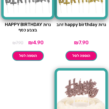
נרות happy birthday זהב
נרות HAPPY BIRTHDAY
בצבע כסף
המחיר
המחיר
₪
4.90
₪
7.90
₪
7.90
הנוכחי
המקורי
הוא:
היה:
הוספה לסל
הוספה לסל
₪7.90.
₪4.90.