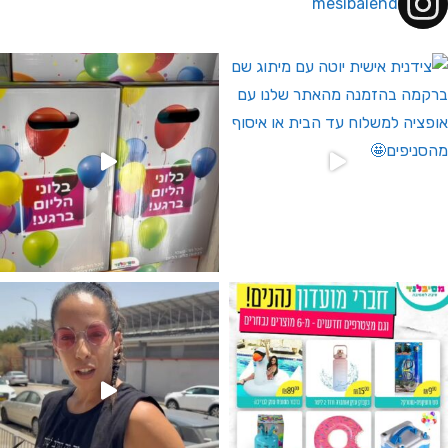
mesibalend
 לחברי מועדון ומצטרפים חדשים🤍
גילוי מין העובר רק במסיבלנד !! קיים