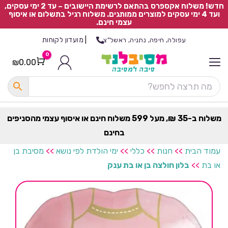
חדש! משלוח אקספרס בהתאם לרשימת היישובים – עד 2 ימי עסקים,
ועד 4 ימי עסקים למוצרים ממותגים. משלוח רגיל בתשלום או איסוף
עצמי חינם.
|
מועדון לקוחות
עפולה, חיפה, נתניה, ראשל"צ
0
₪
0.00
Cart
כ
ל
ה
ק
ט
משלוח ב-35 ₪, מעל 599 משלוח חינם או איסוף עצמי מהסניפים
ר
בחינם
ת
עמוד הבית
>>
חנות
>>
כללי
>>
ימי הולדת לפי נושא
>>
מסיבת בן
או בת
>>
בלון חולצה בן או בת ענק