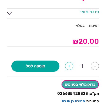
פרטי מוצר
זמינות
במלאי
₪
20.00
כמות
הוספה לסל
+
-
של
בלון
חולצה
בן
או
בדוק מלאי בסניפים
בת
ענק
מק"ט:
026635428323
קטגוריה:
מסיבת בן או בת