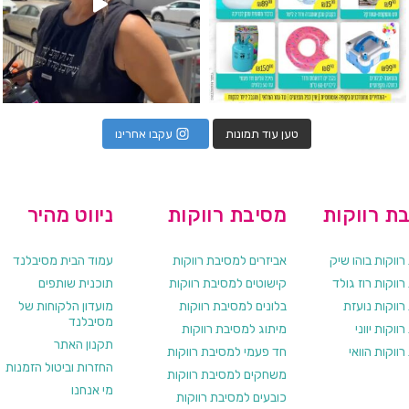
טען עוד תמונות
עקבו אחרינו
ת רווקות
מסיבת רווקות
ניווט מהיר
ווקות בוהו שיק
אביזרים למסיבת רווקות
עמוד הבית מסיבלנד
ווקות רוז גולד
קישוטים למסיבת רווקות
תוכנית שותפים
רווקות נועזת
בלונים למסיבת רווקות
מועדון הלקוחות של
מסיבלנד
ווקות יווני
מיתוג למסיבת רווקות
תקנון האתר
ווקות הוואי
חד פעמי למסיבת רווקות
החזרות וביטול הזמנות
משחקים למסיבת רווקות
מי אנחנו
כובעים למסיבת רווקות