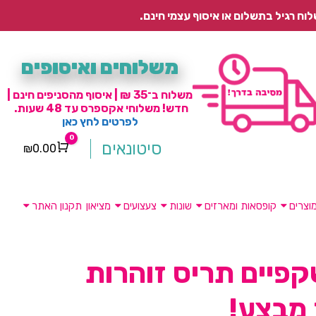
משלוחים ואיסופים
משלוח ב־35 ₪ | איסוף מהסניפים חינם |
חדש! משלוחי אקספרס עד 48 שעות.
לפרטים לחץ כאן
0
סיטונאים
₪
0.00
Cart
וצרים
קופסאות ומארזים
שונות
צעצועים
מציאון
תקנון האתר
שקפיים תריס זוהרות
מבצע!