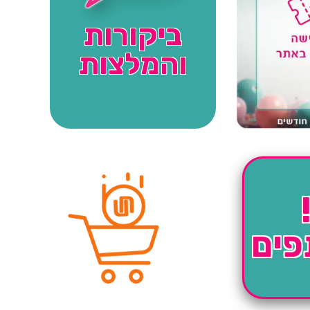
ביקורות
והמלצות
פים