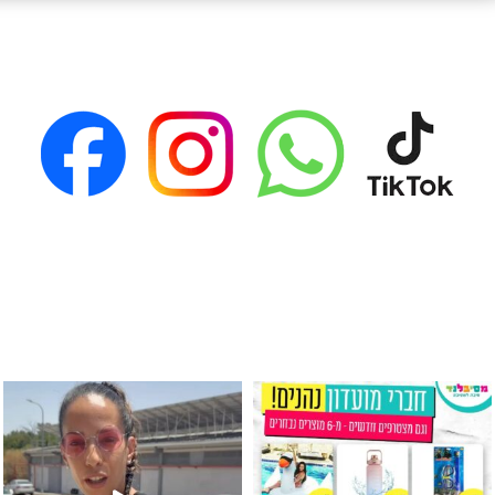
גילוי מין העובר רק במסיבלנד !! קיים
כוס נירוסטה ענקית שכול אחד צריך! קיימת באתר ובסני
המוצר הכי מבוקש ש