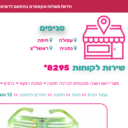
חדש! משלוח אקספרס בהתאם לרשימת היישובים – עד 2 ימי עסקים, ועד 4 ימי עסקים למוצרים ממותגים.
סניפים
עפולה
חיפה
נתניה
ראשל"צ
שירות לקוחות
8295*
מוצרי ראש השנה
מתנפחים לבריכה
חתונה
מסיבת רווקות
בלונים
עמוד הבית
>>
חנות
>>
חתונה
>>
זוהרים לחתונה
>>
12 משקפיים תריס זוהרות במחיר מבצע!