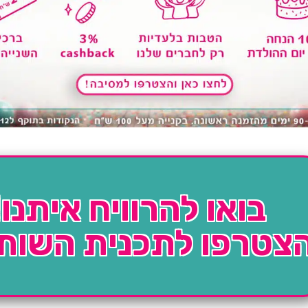
בואו להרוויח איתנו!
צטרפו לתכנית השות