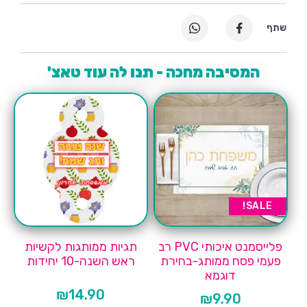
שתף
המסיבה מחכה - תנו לה עוד טאצ'
SALE!
פלייסמנט איכותי PVC רב
תגיות ממותגות לקשיות
פעמי פסח ממותג-בחירת
ראש השנה-10 יחידות
דוגמא
₪
14.90
₪
9.90