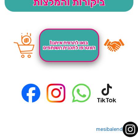
ביקורות והמלצות
בואו להרוויח איתנו!
הצטרפו לתכנית השותפים
mesibalend