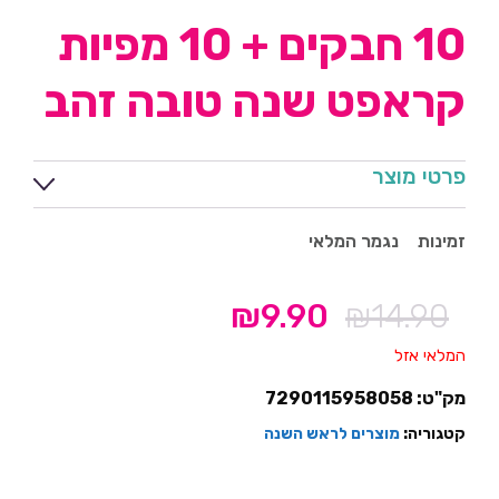
10 חבקים + 10 מפיות
קראפט שנה טובה זהב
פרטי מוצר
זמינות
נגמר המלאי
₪
9.90
₪
14.90
המחיר
המחיר
המקורי
הנוכחי
המלאי אזל
היה:
הוא:
מק"ט:
7290115958058
₪9.90.
₪14.90.
קטגוריה:
מוצרים לראש השנה