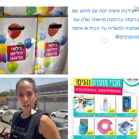
 לחברי מועדון ומצטרפים חדשים🤍
גילוי מין העובר רק במסיבלנד !! קיים