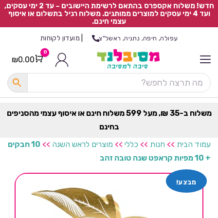
חדש! משלוח אקספרס בהתאם לרשימת היישובים – עד 2 ימי עסקים,
ועד 4 ימי עסקים למוצרים ממותגים. משלוח רגיל בתשלום או איסוף
עצמי חינם.
|
מועדון לקוחות
עפולה, חיפה, נתניה, ראשל"צ
0
₪
0.00
Cart
כ
ל
ה
ק
ט
משלוח ב-35 ₪, מעל 599 משלוח חינם או איסוף עצמי מהסניפים
ר
בחינם
ת
עמוד הבית
>>
חנות
>>
כללי
>>
מוצרים לראש השנה
>>
10 חבקים
+ 10 מפיות קראפט שנה טובה זהב
מבצע!