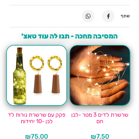
שתף
המסיבה מחכה - תנו לה עוד טאצ'
שרשרת לדים 3 מטר -לבן
פקק עם שרשרת נורות לד
חם
לבן -10 יחידות
₪
75.00
₪
7.50