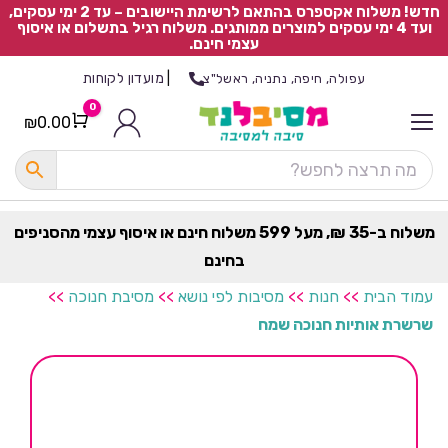
חדש! משלוח אקספרס בהתאם לרשימת היישובים – עד 2 ימי עסקים,
ועד 4 ימי עסקים למוצרים ממותגים. משלוח רגיל בתשלום או איסוף
עצמי חינם.
|
מועדון לקוחות
עפולה, חיפה, נתניה, ראשל"צ
0
₪
0.00
Cart
כ
ל
ה
ק
ט
משלוח ב-35 ₪, מעל 599 משלוח חינם או איסוף עצמי מהסניפים
ר
בחינם
ת
עמוד הבית
>>
חנות
>>
מסיבות לפי נושא
>>
מסיבת חנוכה
>>
שרשרת אותיות חנוכה שמח