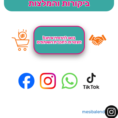
ביקורות והמלצות
בואו להרוויח איתנו!
הצטרפו לתכנית השותפים
mesibalend