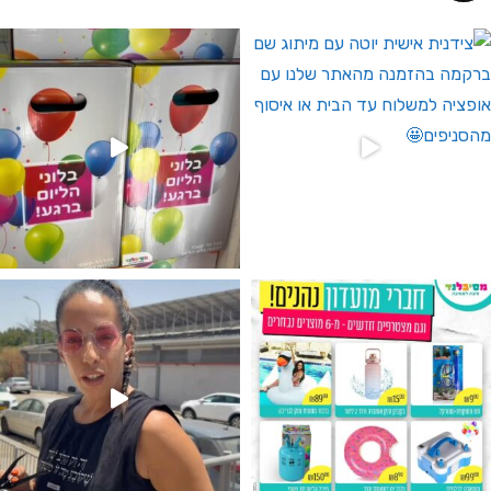
 לחברי מועדון ומצטרפים חדשים🤍
גילוי מין העובר רק במסיבלנד !! קיים