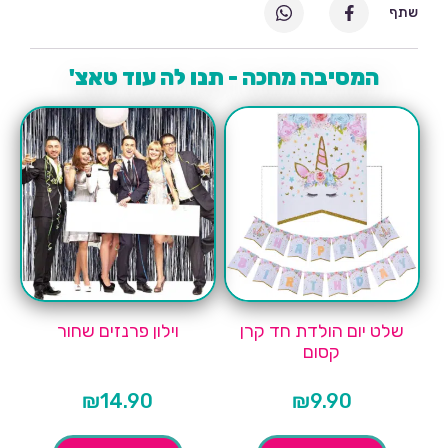
שתף
המסיבה מחכה - תנו לה עוד טאצ'
שלט יום הולדת חד קרן
וילון פרנזים שחור
קסום
₪
14.90
₪
9.90