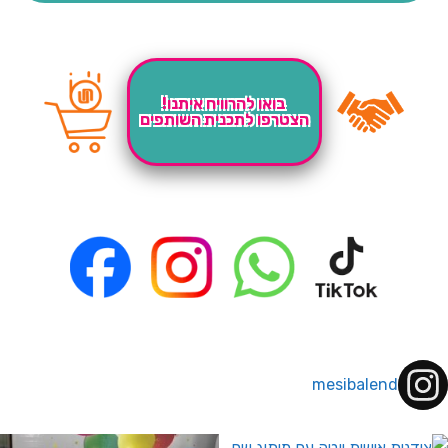
בואו להרוויח איתנו!
הצטרפו לתכנית השותפים
mesibalend
 לחברי מועדון ומצטרפים חדשים🤍