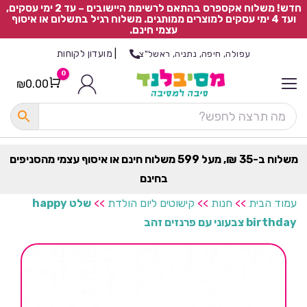
חדש! משלוח אקספרס בהתאם לרשימת היישובים – עד 2 ימי עסקים,
ועד 4 ימי עסקים למוצרים ממותגים. משלוח רגיל בתשלום או איסוף
עצמי חינם.
|
מועדון לקוחות
עפולה, חיפה, נתניה, ראשל"צ
0
₪
0.00
Cart
כ
ל
ה
ק
ט
משלוח ב-35 ₪, מעל 599 משלוח חינם או איסוף עצמי מהסניפים
ר
בחינם
ת
עמוד הבית
>>
חנות
>>
קישוטים ליום הולדת
>>
שלט happy
birthday צבעוני עם פרנזים זהב