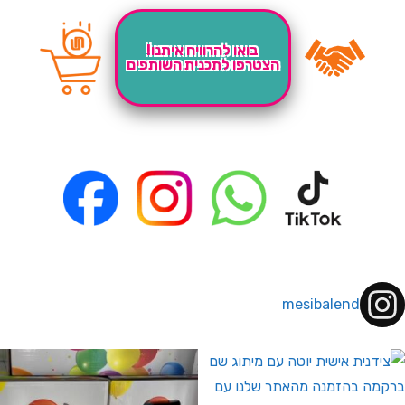
בואו להרוויח איתנו!
הצטרפו לתכנית השותפים
mesibalend
 לחברי מועדון ומצטרפים חדשים🤍