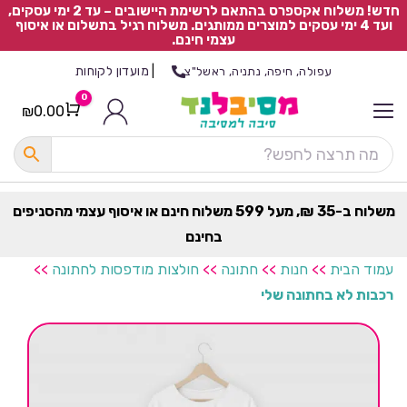
חדש! משלוח אקספרס בהתאם לרשימת היישובים – עד 2 ימי עסקים,
ועד 4 ימי עסקים למוצרים ממותגים. משלוח רגיל בתשלום או איסוף
עצמי חינם.
|
מועדון לקוחות
עפולה, חיפה, נתניה, ראשל"צ
0
₪
0.00
Cart
כ
ל
ה
ק
ט
משלוח ב-35 ₪, מעל 599 משלוח חינם או איסוף עצמי מהסניפים
ר
בחינם
ת
עמוד הבית
>>
חנות
>>
חתונה
>>
חולצות מודפסות לחתונה
>>
רכבות לא בחתונה שלי