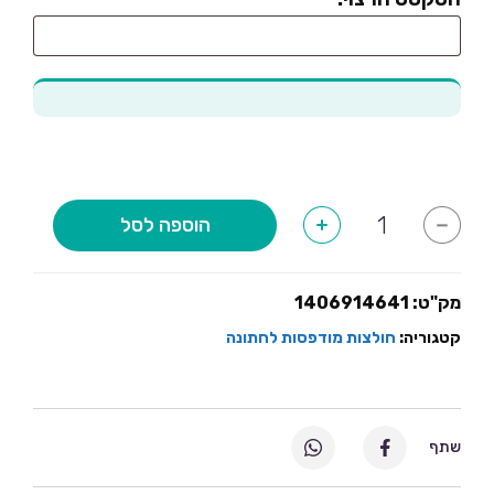
כמות
הוספה לסל
+
-
של
רכבות
לא
בחתונה
שלי
מק"ט:
1406914641
קטגוריה:
חולצות מודפסות לחתונה
שתף