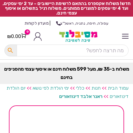
חדש! משלוח אקספרס בהתאם לרשימת היישובים – עד 2 ימי עסקים,
ועד 4 ימי עסקים למוצרים ממותגים. משלוח רגיל בתשלום או איסוף
עצמי חינם.
|
מועדון לקוחות
עפולה, חיפה, נתניה, ראשל"צ
0
₪
0.00
Cart
כ
ל
ה
ק
ט
משלוח ב-35 ₪, מעל 599 משלוח חינם או איסוף עצמי מהסניפים
ר
בחינם
ת
עמוד הבית
>>
חנות
>>
כללי
>>
ימי הולדת לפי נושא
>>
יום הולדת
דינוזאורים
>>
ראנר אלבד דינוזאורים