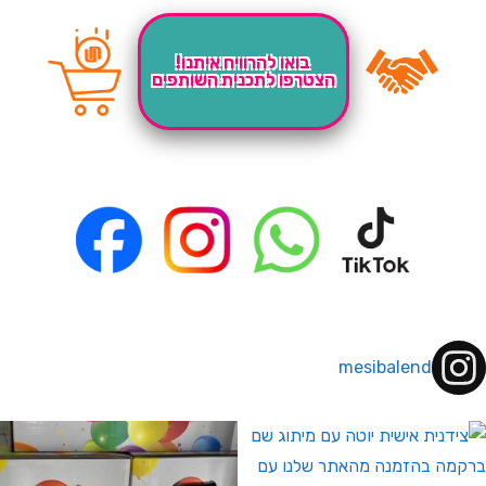
בואו להרוויח איתנו!
הצטרפו לתכנית השותפים
mesibalend
 לחברי מועדון ומצטרפים חדשים🤍