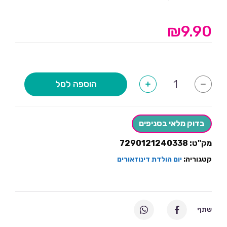
₪
9.90
כמות
הוספה לסל
+
-
של
ראנר
אלבד
דינוזאורים
בדוק מלאי בסניפים
מק"ט:
7290121240338
קטגוריה:
יום הולדת דינוזאורים
שתף