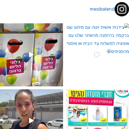
mesibalend
 לחברי מועדון ומצטרפים חדשים🤍
גילוי מין העובר רק במסיבלנד !! קיים